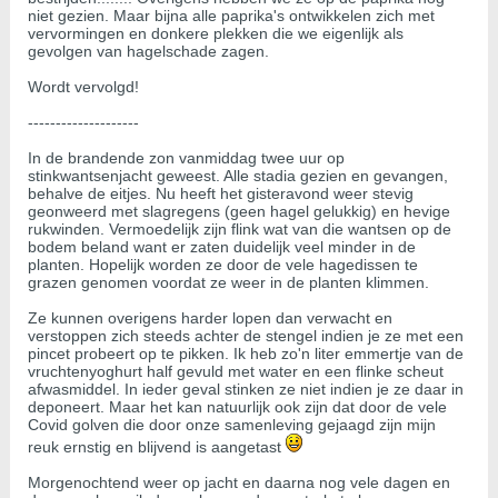
niet gezien. Maar bijna alle paprika's ontwikkelen zich met
vervormingen en donkere plekken die we eigenlijk als
gevolgen van hagelschade zagen.
Wordt vervolgd!
--------------------
In de brandende zon vanmiddag twee uur op
stinkwantsenjacht geweest. Alle stadia gezien en gevangen,
behalve de eitjes. Nu heeft het gisteravond weer stevig
geonweerd met slagregens (geen hagel gelukkig) en hevige
rukwinden. Vermoedelijk zijn flink wat van die wantsen op de
bodem beland want er zaten duidelijk veel minder in de
planten. Hopelijk worden ze door de vele hagedissen te
grazen genomen voordat ze weer in de planten klimmen.
Ze kunnen overigens harder lopen dan verwacht en
verstoppen zich steeds achter de stengel indien je ze met een
pincet probeert op te pikken. Ik heb zo'n liter emmertje van de
vruchtenyoghurt half gevuld met water en een flinke scheut
afwasmiddel. In ieder geval stinken ze niet indien je ze daar in
deponeert. Maar het kan natuurlijk ook zijn dat door de vele
Covid golven die door onze samenleving gejaagd zijn mijn
reuk ernstig en blijvend is aangetast
Morgenochtend weer op jacht en daarna nog vele dagen en