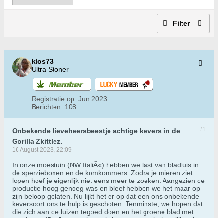
Filter
klos73
Ultra Stoner
Registratie op:
Jun 2023
Berichten:
108
#1
Onbekende lieveheersbeestje achtige kevers in de
Gorilla Zkittlez.
16 August 2023, 22:09
In onze moestuin (NW ItaliÃ«) hebben we last van bladluis in
de sperziebonen en de komkommers. Zodra je mieren ziet
lopen hoef je eigenlijk niet eens meer te zoeken. Aangezien de
productie hoog genoeg was en bleef hebben we het maar op
zijn beloop gelaten. Nu lijkt het er op dat een ons onbekende
keversoort ons te hulp is geschoten. Tenminste, we hopen dat
die zich aan de luizen tegoed doen en het groene blad met