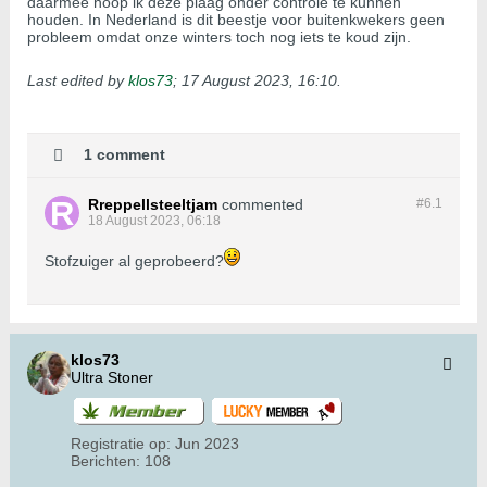
daarmee hoop ik deze plaag onder controle te kunnen
houden. In Nederland is dit beestje voor buitenkwekers geen
probleem omdat onze winters toch nog iets te koud zijn.
Last edited by
klos73
;
17 August 2023, 16:10
.
1 comment
Rreppellsteeltjam
commented
#6.
1
18 August 2023, 06:18
Stofzuiger al geprobeerd?
klos73
Ultra Stoner
Registratie op:
Jun 2023
Berichten:
108