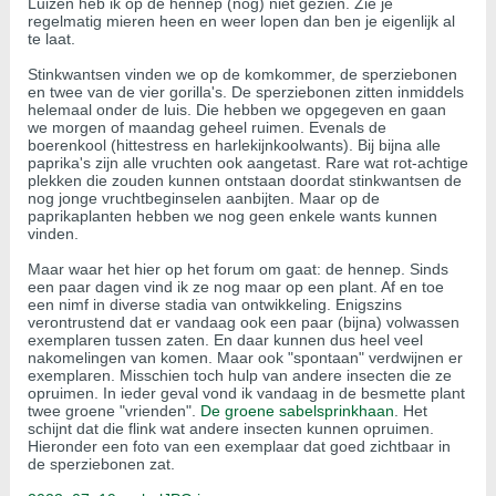
Luizen heb ik op de hennep (nog) niet gezien. Zie je
regelmatig mieren heen en weer lopen dan ben je eigenlijk al
te laat.
Stinkwantsen vinden we op de komkommer, de sperziebonen
en twee van de vier gorilla's. De sperziebonen zitten inmiddels
helemaal onder de luis. Die hebben we opgegeven en gaan
we morgen of maandag geheel ruimen. Evenals de
boerenkool (hittestress en harlekijnkoolwants). Bij bijna alle
paprika's zijn alle vruchten ook aangetast. Rare wat rot-achtige
plekken die zouden kunnen ontstaan doordat stinkwantsen de
nog jonge vruchtbeginselen aanbijten. Maar op de
paprikaplanten hebben we nog geen enkele wants kunnen
vinden.
Maar waar het hier op het forum om gaat: de hennep. Sinds
een paar dagen vind ik ze nog maar op een plant. Af en toe
een nimf in diverse stadia van ontwikkeling. Enigszins
verontrustend dat er vandaag ook een paar (bijna) volwassen
exemplaren tussen zaten. En daar kunnen dus heel veel
nakomelingen van komen. Maar ook "spontaan" verdwijnen er
exemplaren. Misschien toch hulp van andere insecten die ze
opruimen. In ieder geval vond ik vandaag in de besmette plant
twee groene "vrienden".
De groene sabelsprinkhaan
. Het
schijnt dat die flink wat andere insecten kunnen opruimen.
Hieronder een foto van een exemplaar dat goed zichtbaar in
de sperziebonen zat.