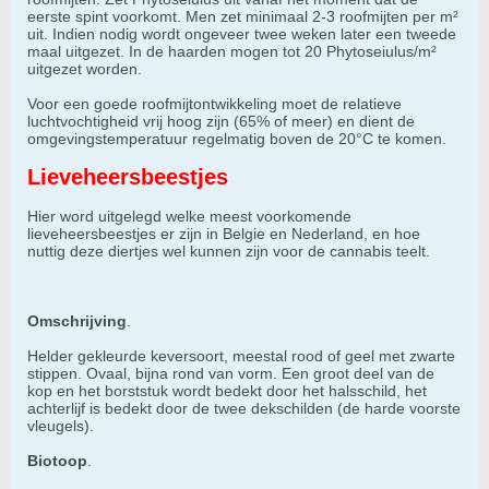
eerste spint voorkomt. Men zet minimaal 2-3 roofmijten per m²
uit. Indien nodig wordt ongeveer twee weken later een tweede
maal uitgezet. In de haarden mogen tot 20 Phytoseiulus/m²
uitgezet worden.
Voor een goede roofmijtontwikkeling moet de relatieve
luchtvochtigheid vrij hoog zijn (65% of meer) en dient de
omgevingstemperatuur regelmatig boven de 20°C te komen.
Lieveheersbeestjes
Hier word uitgelegd welke meest voorkomende
lieveheersbeestjes er zijn in Belgie en Nederland, en hoe
nuttig deze diertjes wel kunnen zijn voor de cannabis teelt.
Omschrijving
.
Helder gekleurde keversoort, meestal rood of geel met zwarte
stippen. Ovaal, bijna rond van vorm. Een groot deel van de
kop en het borststuk wordt bedekt door het halsschild, het
achterlijf is bedekt door de twee dekschilden (de harde voorste
vleugels).
Biotoop
.