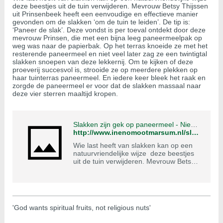
deze beestjes uit de tuin verwijderen. Mevrouw Betsy Thijssen
uit Prinsenbeek heeft een eenvoudige en effectieve manier
gevonden om de slakken ‘om de tuin te leiden’. De tip is:
‘Paneer de slak’. Deze vondst is per toeval ontdekt door deze
mevrouw Prinsen, die met een bijna leeg paneermeelpak op
weg was naar de papierbak. Op het terras knoeide ze met het
resterende paneermeel en niet veel later zag ze een twintigtal
slakken snoepen van deze lekkernij. Om te kijken of deze
proeverij succesvol is, strooide ze op meerdere plekken op
haar tuinterras paneermeel. En iedere keer bleek het raak en
zorgde de paneermeel er voor dat de slakken massaal naar
deze vier sterren maaltijd kropen.
Slakken zijn gek op paneermeel - Nieuws Ootmarsum
http://www.inenomootmarsum.nl/slakken-zijn-gek-op-paneermeel
Wie last heeft van slakken kan op een
natuurvriendelijke wijze deze beestjes
uit de tuin verwijderen. Mevrouw Betsy
Thijssen uit Prinsenbeek heeft een
eenvoudige en effectieve manier
gevonden om de […]
'God wants spiritual fruits, not religious nuts'