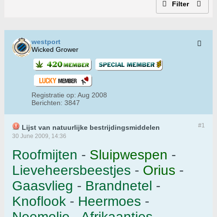
Filter
westport
Wicked Grower
Registratie op:
Aug 2008
Berichten:
3847
#1
Lijst van natuurlijke bestrijdingsmiddelen
30 June 2009, 14:36
Roofmijten
-
Sluipwespen
-
Lieveheersbeestjes
-
Orius
-
Gaasvlieg
-
Brandnetel
-
Knoflook
-
Heermoes
-
Neemolie
-
Afrikaantjes
-