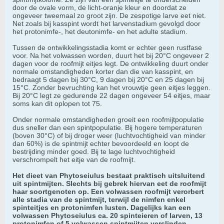
door de ovale vorm, de licht-oranje kleur en doordat ze
ongeveer tweemaal zo groot zijn. De zespotige larve eet niet.
Net zoals bij kasspint wordt het larvenstadium gevolgd door
het protonimfe-, het deutonimfe- en het adulte stadium.
Tussen de ontwikkelingsstadia komt er echter geen rustfase
voor. Na het volwassen worden, duurt het bij 20°C ongeveer 2
dagen voor de roofmijt eitjes legt. De ontwikkeling duurt onder
normale omstandigheden korter dan die van kasspint, en
bedraagt 5 dagen bij 30°C, 9 dagen bij 20°C en 25 dagen bij
15°C. Zonder bevruchting kan het vrouwtje geen eitjes leggen.
Bij 20°C legt ze gedurende 22 dagen ongeveer 54 eitjes, maar
soms kan dit oplopen tot 75.
Onder normale omstandigheden groeit een roofmijtpopulatie
dus sneller dan een spintpopulatie. Bij hogere temperaturen
(boven 30°C) of bij droger weer (luchtvochtigheid van minder
dan 60%) is de spintmijt echter bevoordeeld en loopt de
bestrijding minder goed. Bij te lage luchtvochtigheid
verschrompelt het eitje van de roofmijt.
Het dieet van Phytoseiulus bestaat praktisch uitsluitend
uit spintmijten. Slechts bij gebrek hiervan eet de roofmijt
haar soortgenoten op. Een volwassen roofmijt verorbert
alle stadia van de spintmijt, terwijl de nimfen enkel
spinteitjes en protonimfen lusten. Dagelijks kan een
volwassen Phytoseiulus ca. 20 spinteieren of larven, 13
protonimfen of 5 volwassen spintmijten verslinden.