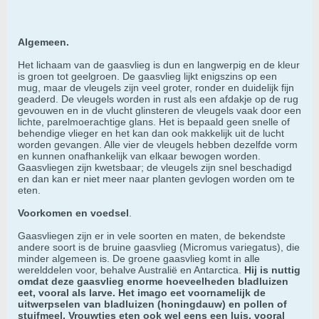
Algemeen.
Het lichaam van de gaasvlieg is dun en langwerpig en de kleur
is groen tot geelgroen. De gaasvlieg lijkt enigszins op een
mug, maar de vleugels zijn veel groter, ronder en duidelijk fijn
geaderd. De vleugels worden in rust als een afdakje op de rug
gevouwen en in de vlucht glinsteren de vleugels vaak door een
lichte, parelmoerachtige glans. Het is bepaald geen snelle of
behendige vlieger en het kan dan ook makkelijk uit de lucht
worden gevangen. Alle vier de vleugels hebben dezelfde vorm
en kunnen onafhankelijk van elkaar bewogen worden.
Gaasvliegen zijn kwetsbaar; de vleugels zijn snel beschadigd
en dan kan er niet meer naar planten gevlogen worden om te
eten.
Voorkomen en voedsel
.
Gaasvliegen zijn er in vele soorten en maten, de bekendste
andere soort is de bruine gaasvlieg (Micromus variegatus), die
minder algemeen is. De groene gaasvlieg komt in alle
werelddelen voor, behalve Australië en Antarctica.
Hij is nuttig
omdat deze gaasvlieg enorme hoeveelheden bladluizen
eet, vooral als larve. Het imago eet voornamelijk de
uitwerpselen van bladluizen (honingdauw) en pollen of
stuifmeel. Vrouwtjes eten ook wel eens een luis, vooral