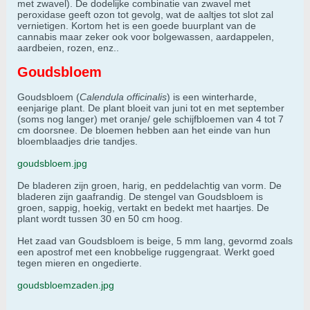
met zwavel). De dodelijke combinatie van zwavel met
peroxidase geeft ozon tot gevolg, wat de aaltjes tot slot zal
vernietigen. Kortom het is een goede buurplant van de
cannabis maar zeker ook voor bolgewassen, aardappelen,
aardbeien, rozen, enz..
Goudsbloem
Goudsbloem (
Calendula officinalis
) is een winterharde,
eenjarige plant. De plant bloeit van juni tot en met september
(soms nog langer) met oranje/ gele schijfbloemen van 4 tot 7
cm doorsnee. De bloemen hebben aan het einde van hun
bloemblaadjes drie tandjes.
goudsbloem.jpg
De bladeren zijn groen, harig, en peddelachtig van vorm. De
bladeren zijn gaafrandig. De stengel van Goudsbloem is
groen, sappig, hoekig, vertakt en bedekt met haartjes. De
plant wordt tussen 30 en 50 cm hoog.
Het zaad van Goudsbloem is beige, 5 mm lang, gevormd zoals
een apostrof met een knobbelige ruggengraat. Werkt goed
tegen mieren en ongedierte.
goudsbloemzaden.jpg