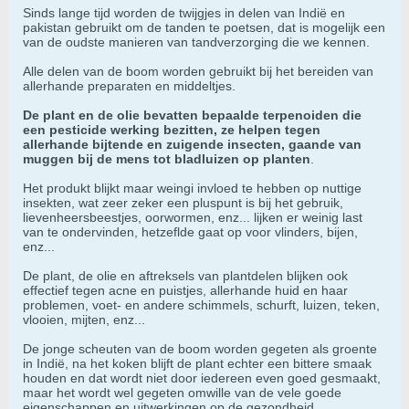
Sinds lange tijd worden de twijgjes in delen van Indië en
pakistan gebruikt om de tanden te poetsen, dat is mogelijk een
van de oudste manieren van tandverzorging die we kennen.
Alle delen van de boom worden gebruikt bij het bereiden van
allerhande preparaten en middeltjes.
De plant en de olie bevatten bepaalde terpenoiden die
een pesticide werking bezitten, ze helpen tegen
allerhande bijtende en zuigende insecten, gaande van
muggen bij de mens tot bladluizen op planten
.
Het produkt blijkt maar weingi invloed te hebben op nuttige
insekten, wat zeer zeker een pluspunt is bij het gebruik,
lievenheersbeestjes, oorwormen, enz... lijken er weinig last
van te ondervinden, hetzeflde gaat op voor vlinders, bijen,
enz...
De plant, de olie en aftreksels van plantdelen blijken ook
effectief tegen acne en puistjes, allerhande huid en haar
problemen, voet- en andere schimmels, schurft, luizen, teken,
vlooien, mijten, enz...
De jonge scheuten van de boom worden gegeten als groente
in Indië, na het koken blijft de plant echter een bittere smaak
houden en dat wordt niet door iedereen even goed gesmaakt,
maar het wordt wel gegeten omwille van de vele goede
eigenschappen en uitwerkingen op de gezondheid.