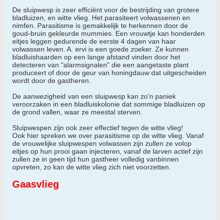
De sluipwesp is zeer efficiënt voor de bestrijding van grotere
bladluizen, en witte vlieg. Het parasiteert volwassenen en
nimfen. Parasitisme is gemakkelijk te herkennen door de
goud-bruin gekleurde mummies. Een vrouwtje kan honderden
eitjes leggen gedurende de eerste 4 dagen van haar
volwassen leven. A. ervi is een goede zoeker. Ze kunnen
bladluishaarden op een lange afstand vinden door het
detecteren van "alarmsignalen" die een aangetaste plant
produceert of door de geur van honingdauw dat uitgescheiden
wordt door de gastheren.
De aanwezigheid van een sluipwesp kan zo'n paniek
veroorzaken in een bladluiskolonie dat sommige bladluizen op
de grond vallen, waar ze meestal sterven.
Sluipwespen zijn ook zeer effectief tegen de witte vlieg!
Ook hier spreken we over parasitisme op de witte vlieg. Vanaf
de vrouwelijke sluipwespen volwassen zijn zullen ze volop
eitjes op hun prooi gaan injecteren, vanaf de larven actief zijn
zullen ze in geen tijd hun gastheer volledig vanbinnen
opvreten, zo kan de witte vlieg zich niet voorzetten.
Gaasvlieg