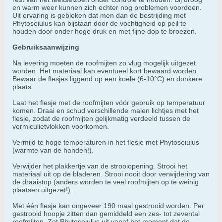
en warm weer kunnen zich echter nog problemen voordoen.
Uit ervaring is gebleken dat men dan de bestrijding met
Phytoseiulus kan bijstaan door de vochtigheid op peil te
houden door onder hoge druk en met fijne dop te broezen.
Gebruiksaanwijzing
Na levering moeten de roofmijten zo vlug mogelijk uitgezet
worden. Het materiaal kan eventueel kort bewaard worden.
Bewaar de flesjes liggend op een koele (6-10°C) en donkere
plaats.
Laat het flesje met de roofmijten vóór gebruik op temperatuur
komen. Draai en schud verschillende malen lichtjes met het
flesje, zodat de roofmijten gelijkmatig verdeeld tussen de
vermiculietvlokken voorkomen.
Vermijd te hoge temperaturen in het flesje met Phytoseiulus
(warmte van de handen!).
Verwijder het plakkertje van de strooiopening. Strooi het
materiaal uit op de bladeren. Strooi nooit door verwijdering van
de draaistop (anders worden te veel roofmijten op te weinig
plaatsen uitgezet!).
Met één flesje kan ongeveer 190 maal gestrooid worden. Per
gestrooid hoopje zitten dan gemiddeld een zes- tot zevental
roofmijten. Zet Phytoseiulus uit vanaf het moment dat de