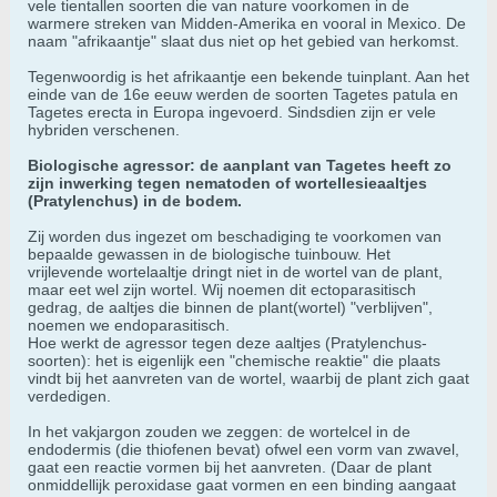
vele tientallen soorten die van nature voorkomen in de
warmere streken van Midden-Amerika en vooral in Mexico. De
naam "afrikaantje" slaat dus niet op het gebied van herkomst.
Tegenwoordig is het afrikaantje een bekende tuinplant. Aan het
einde van de 16e eeuw werden de soorten Tagetes patula en
Tagetes erecta in Europa ingevoerd. Sindsdien zijn er vele
hybriden verschenen.
Biologische agressor: de aanplant van Tagetes heeft zo
zijn inwerking tegen nematoden of wortellesieaaltjes
(Pratylenchus) in de bodem.
Zij worden dus ingezet om beschadiging te voorkomen van
bepaalde gewassen in de biologische tuinbouw. Het
vrijlevende wortelaaltje dringt niet in de wortel van de plant,
maar eet wel zijn wortel. Wij noemen dit ectoparasitisch
gedrag, de aaltjes die binnen de plant(wortel) "verblijven",
noemen we endoparasitisch.
Hoe werkt de agressor tegen deze aaltjes (Pratylenchus-
soorten): het is eigenlijk een "chemische reaktie" die plaats
vindt bij het aanvreten van de wortel, waarbij de plant zich gaat
verdedigen.
In het vakjargon zouden we zeggen: de wortelcel in de
endodermis (die thiofenen bevat) ofwel een vorm van zwavel,
gaat een reactie vormen bij het aanvreten. (Daar de plant
onmiddellijk peroxidase gaat vormen en een binding aangaat