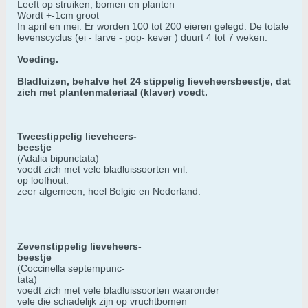
Leeft op struiken, bomen en planten
Wordt +-1cm groot
In april en mei. Er worden 100 tot 200 eieren gelegd. De totale
levenscyclus (ei - larve - pop- kever ) duurt 4 tot 7 weken.
Voeding.
Bladluizen, behalve het 24 stippelig lieveheersbeestje, dat
zich met plantenmateriaal (klaver) voedt.
Tweestippelig lieveheers-
beestje
(Adalia bipunctata)
voedt zich met vele bladluissoorten vnl.
op loofhout.
zeer algemeen, heel Belgie en Nederland.
Zevenstippelig lieveheers-
beestje
(Coccinella septempunc-
tata)
voedt zich met vele bladluissoorten waaronder
vele die schadelijk zijn op vruchtbomen