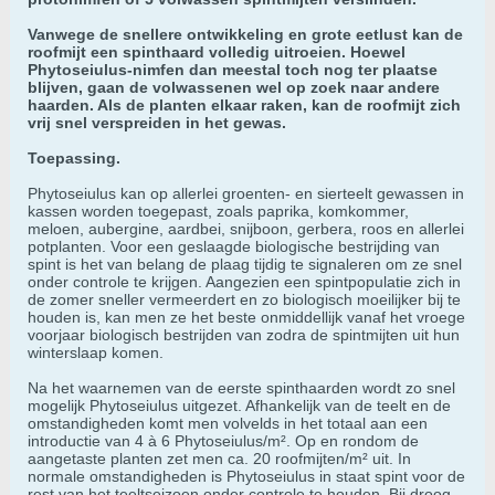
Vanwege de snellere ontwikkeling en grote eetlust kan de
roofmijt een spinthaard volledig uitroeien. Hoewel
Phytoseiulus-nimfen dan meestal toch nog ter plaatse
blijven, gaan de volwassenen wel op zoek naar andere
haarden. Als de planten elkaar raken, kan de roofmijt zich
vrij snel verspreiden in het gewas.
Toepassing.
Phytoseiulus kan op allerlei groenten- en sierteelt gewassen in
kassen worden toegepast, zoals paprika, komkommer,
meloen, aubergine, aardbei, snijboon, gerbera, roos en allerlei
potplanten. Voor een geslaagde biologische bestrijding van
spint is het van belang de plaag tijdig te signaleren om ze snel
onder controle te krijgen. Aangezien een spintpopulatie zich in
de zomer sneller vermeerdert en zo biologisch moeilijker bij te
houden is, kan men ze het beste onmiddellijk vanaf het vroege
voorjaar biologisch bestrijden van zodra de spintmijten uit hun
winterslaap komen.
Na het waarnemen van de eerste spinthaarden wordt zo snel
mogelijk Phytoseiulus uitgezet. Afhankelijk van de teelt en de
omstandigheden komt men volvelds in het totaal aan een
introductie van 4 à 6 Phytoseiulus/m². Op en rondom de
aangetaste planten zet men ca. 20 roofmijten/m² uit. In
normale omstandigheden is Phytoseiulus in staat spint voor de
rest van het teeltseizoen onder controle te houden. Bij droog