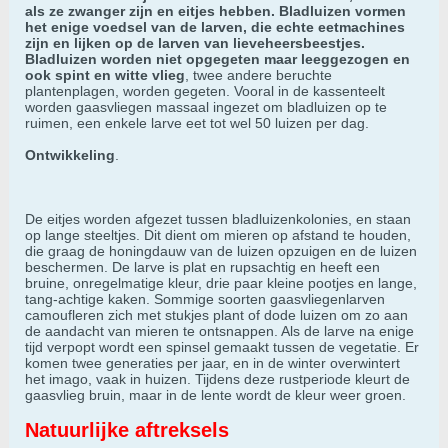
als ze zwanger zijn en eitjes hebben. Bladluizen vormen
het enige voedsel van de larven, die echte eetmachines
zijn en lijken op de larven van lieveheersbeestjes.
Bladluizen worden niet opgegeten maar leeggezogen en
ook spint en witte vlieg
, twee andere beruchte
plantenplagen, worden gegeten. Vooral in de kassenteelt
worden gaasvliegen massaal ingezet om bladluizen op te
ruimen, een enkele larve eet tot wel 50 luizen per dag.
Ontwikkeling
.
De eitjes worden afgezet tussen bladluizenkolonies, en staan
op lange steeltjes. Dit dient om mieren op afstand te houden,
die graag de honingdauw van de luizen opzuigen en de luizen
beschermen. De larve is plat en rupsachtig en heeft een
bruine, onregelmatige kleur, drie paar kleine pootjes en lange,
tang-achtige kaken. Sommige soorten gaasvliegenlarven
camoufleren zich met stukjes plant of dode luizen om zo aan
de aandacht van mieren te ontsnappen. Als de larve na enige
tijd verpopt wordt een spinsel gemaakt tussen de vegetatie. Er
komen twee generaties per jaar, en in de winter overwintert
het imago, vaak in huizen. Tijdens deze rustperiode kleurt de
gaasvlieg bruin, maar in de lente wordt de kleur weer groen.
Natuurlijke aftreksels