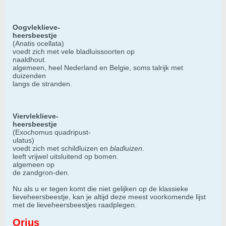
Oogvleklieve-
heersbeestje
(Anatis ocellata)
voedt zich met vele bladluissoorten op
naaldhout.
algemeen, heel Nederland en Belgie, soms talrijk met
duizenden
langs de stranden.
Viervleklieve-
heersbeestje
(Exochomus quadripust-
ulatus)
voedt zich met schildluizen en
bladluizen
.
leeft vrijwel uitsluitend op bomen.
algemeen op
de zandgron-den.
Nu als u er tegen komt die niet gelijken op de klassieke
lieveheersbeestje, kan je altijd deze meest voorkomende lijst
met de lieveheersbeestjes raadplegen.
Orius