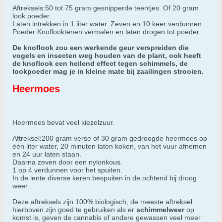
Aftreksels:50 tot 75 gram gesnipperde teentjes. Of 20 gram
look poeder.
Laten intrekken in 1 liter water. Zeven en 10 keer verdunnen.
Poeder:Knoflooktenen vermalen en laten drogen tot poeder.
De knoflook zou een werkende geur verspreiden die
vogels en insecten weg houden van de plant, ook heeft
de knoflook een heilend effect tegen schimmels, de
lookpoeder mag je in kleine mate bij zaailingen strooien.
Heermoes
Heermoes bevat veel kiezelzuur.
Aftreksel:200 gram verse of 30 gram gedroogde heermoes op
één liter water, 20 minuten laten koken, van het vuur afnemen
en 24 uur laten staan.
Daarna zeven door een nylonkous.
1 op 4 verdunnen voor het spuiten.
In de lente diverse keren bespuiten in de ochtend bij droog
weer.
Deze aftreksels zijn 100% biologisch, de meeste aftreksel
hierboven zijn goed te gebruiken als er
schimmelweer
op
komst is, geven de cannabis of andere gewassen veel meer