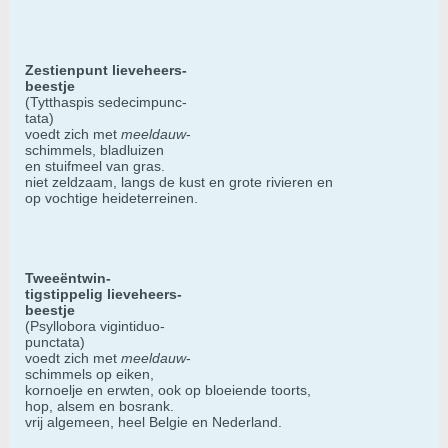
Zestienpunt lieveheers-
beestje
(Tytthaspis sedecimpunc-
tata)
voedt zich met
meeldauw
-
schimmels, bladluizen
en stuifmeel van gras.
niet zeldzaam, langs de kust en grote rivieren en
op vochtige heideterreinen.
Tweeëntwin-
tigstippelig lieveheers-
beestje
(Psyllobora vigintiduo-
punctata)
voedt zich met
meeldauw
-
schimmels op eiken,
kornoelje en erwten, ook op bloeiende toorts,
hop, alsem en bosrank.
vrij algemeen, heel Belgie en Nederland.