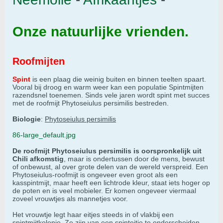
Onze natuurlijke vrienden.
Roofmijten
Spint
is een plaag die weinig buiten en binnen teelten spaart.
Vooral bij droog en warm weer kan een populatie Spintmijten
razendsnel toenemen. Sinds vele jaren wordt spint met succes
met de roofmijt Phytoseiulus persimilis bestreden.
Biologie
:
Phytoseiulus persimilis
86-large_default.jpg
De roofmijt Phytoseiulus persimilis is oorspronkelijk uit
Chili afkomstig
, maar is ondertussen door de mens, bewust
of onbewust, al over grote delen van de wereld verspreid. Een
Phytoseiulus-roofmijt is ongeveer even groot als een
kasspintmijt, maar heeft een lichtrode kleur, staat iets hoger op
de poten en is veel mobieler. Er komen ongeveer viermaal
zoveel vrouwtjes als mannetjes voor.
Het vrouwtje legt haar eitjes steeds in of vlakbij een
spintmijtkolonie. Ze zijn van een spinteitje te onderscheiden