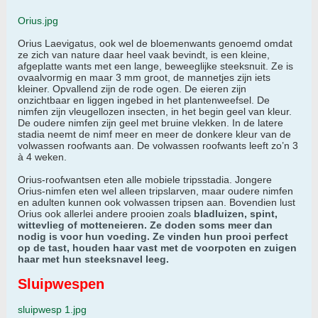
Orius.jpg
Orius Laevigatus, ook wel de bloemenwants genoemd omdat
ze zich van nature daar heel vaak bevindt, is een kleine,
afgeplatte wants met een lange, beweeglijke steeksnuit. Ze is
ovaalvormig en maar 3 mm groot, de mannetjes zijn iets
kleiner. Opvallend zijn de rode ogen. De eieren zijn
onzichtbaar en liggen ingebed in het plantenweefsel. De
nimfen zijn vleugellozen insecten, in het begin geel van kleur.
De oudere nimfen zijn geel met bruine vlekken. In de latere
stadia neemt de nimf meer en meer de donkere kleur van de
volwassen roofwants aan. De volwassen roofwants leeft zo’n 3
à 4 weken.
Orius-roofwantsen eten alle mobiele tripsstadia. Jongere
Orius-nimfen eten wel alleen tripslarven, maar oudere nimfen
en adulten kunnen ook volwassen tripsen aan. Bovendien lust
Orius ook allerlei andere prooien zoals
bladluizen, spint,
wittevlieg of motteneieren. Ze doden soms meer dan
nodig is voor hun voeding. Ze vinden hun prooi perfect
op de tast, houden haar vast met de voorpoten en zuigen
haar met hun steeksnavel leeg.
Sluipwespen
sluipwesp 1.jpg