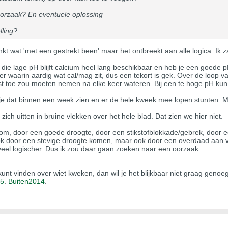
orzaak? En eventuele oplossing
lling?
linkt wat 'met een gestrekt been' maar het ontbreekt aan alle logica. Ik z
die lage pH blijft calcium heel lang beschikbaar en heb je een goede pH
 waarin aardig wat cal/mag zit, dus een tekort is gek. Over de loop va
t toe zou moeten nemen na elke keer wateren. Bij een te hoge pH kun j
 je dat binnen een week zien en er de hele kweek mee lopen stunten. Ma
ich uitten in bruine vlekken over het hele blad. Dat zien we hier niet.
m, door een goede droogte, door een stikstofblokkade/gebrek, door e
ook door een stevige droogte komen, maar ook door een overdaad aan 
, veel logischer. Dus ik zou daar gaan zoeken naar een oorzaak.
unt vinden over wiet kweken, dan wil je het blijkbaar niet graag genoe
15
.
Buiten2014
.