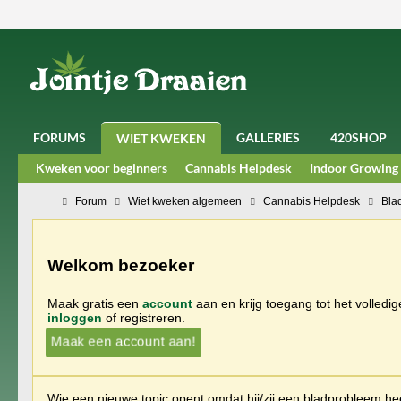
FORUMS
GALLERIES
420SHOP
WIET KWEKEN
Kweken voor beginners
Cannabis Helpdesk
Indoor Growing
Forum
Wiet kweken algemeen
Cannabis Helpdesk
Bla
Welkom bezoeker
Maak gratis een
account
aan en krijg toegang tot het volledi
inloggen
of registreren.
Maak een account aan!
Wie een nieuwe topic opent omdat hij/zij een bladprobleem heef