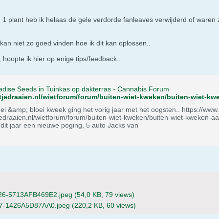
 1 plant heb ik helaas de gele verdorde fanleaves verwijderd of waren 
kan niet zo goed vinden hoe ik dit kan oplossen..
hoopte ik hier op enige tips/feedback..
radise Seeds in Tuinkas op dakterras - Cannabis Forum
i kweek ging het vorig jaar met het oogsten.. https://www.jointjedraaien.nl/wietfo...kterras-potten
ntjedraaien.nl/wietforum/forum/buiten-wiet-kweken/buiten-wiet-kweken
dakterras-potten) dit jaar een nieuwe poging, 5 auto Jacks van
6-5713AFB469E2.jpeg
(54,0 KB, 79 views)
7-1426A5D87AA0.jpeg
(220,2 KB, 60 views)