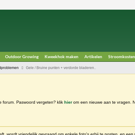
Outdoor Growing
Kweekhok maken
Artikelen
Stroomkosten
dproblemen
Gele / Bruine punten + verdorde bladeren..
ge forum. Paswoord vergeten? klik
hier
om een nieuwe aan te vragen.
t, wordt vriendelijk gevraagd om enkele foto's erbij te posten, en een 