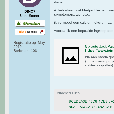
dagen )..
ik heb alleen wat bladproblemen, van
DINO7
symptomen.. zie foto..
Ultra Stoner
ik vermoed een calcium tekort, maar 
voordat ik een bepaalde ingreep doe, 
Registratie op:
May
5 x auto Jack Pa
2019
Berichten:
106
Na een mooie groei &amp; bloe
(https://www.joi
Attached Files
8CEDEA3B-46D8-4DE3-8F2
86A2EA6C-21C9-4821-A16