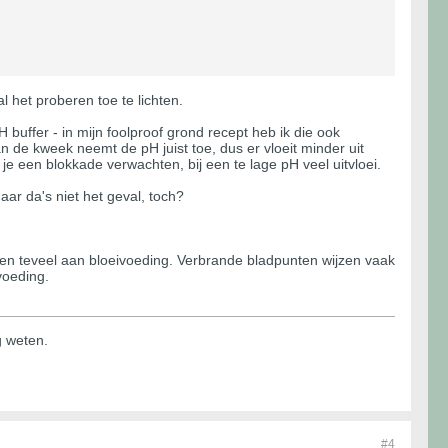
al het proberen toe te lichten.
 buffer - in mijn foolproof grond recept heb ik die ook
n de kweek neemt de pH juist toe, dus er vloeit minder uit
e een blokkade verwachten, bij een te lage pH veel uitvloei.
ar da's niet het geval, toch?
en teveel aan bloeivoeding. Verbrande bladpunten wijzen vaak
voeding.
g weten.
#4