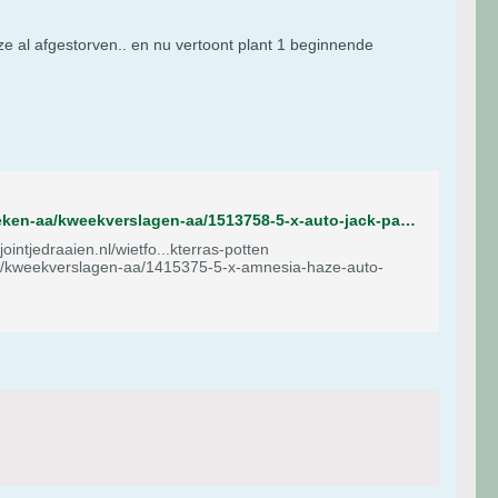
ze al afgestorven.. en nu vertoont plant 1 beginnende
https://www.jointjedraaien.nl/wietforum/forum/buiten-wiet-kweken/buiten-wiet-kweken-aa/kweekverslagen-aa/1513758-5-x-auto-jack-paradise-seeds-in-tuinkas-op-dakterras
-aa/kweekverslagen-aa/1415375-5-x-amnesia-haze-auto-