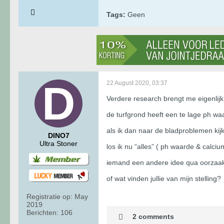
Tags:
Geen
22 August 2020, 03:37
Verdere research brengt me eigenlijk 
de turfgrond heeft een te lage ph waa
als ik dan naar de bladproblemen kijk
DINO7
Ultra Stoner
los ik nu “alles” ( ph waarde & calci
iemand een andere idee qua oorzaak
of wat vinden jullie van mijn stelling?
Registratie op:
May
2019
Berichten:
106
2 comments