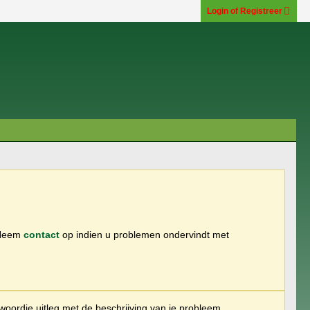
Login of Registreer
 Neem
contact
op indien u problemen ondervindt met
woordje uitleg met de beschrijving van je probleem.