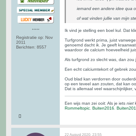
iemand een andere idee qua o
of wat vinden jullie van mijn ste
Ik vind je stelling een boel kul. Dat k
Registratie op:
Nov
Turfgrond werkt prima, juist vanwege 
2011
genoemd dacht ik. Je geeft kraanwater
Berichten:
8557
waardoor de calcium hoeveelheid juis
Als turfgrond zo slecht was, dan zou
Een echt calciumtekort of gebrek zou z
Oud blad kan verdorren door ouderdo
op een teveel aan zouten, dat kan 
Dat is allemaal veel waarschijnlijker
Een wijs man zei ooit: Als je iets
niet
k
Rommeltopic.
Buiten2016.
Buiten20
22 August 2020, 23:55