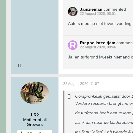
Jamzieman
commented
22 August 2020, 08:51
Auto s moet je niet teveel voedin
Rreppellsteeltjam
commen
22 August 2020, 09:46
Ja, en turfgrond kweekt niemand o
22 August 2020, 11:07
Oorspronkelijk geplaatst door
Verdere research brengt me eige
de turfgrond heeft een te lage 
LR2
Mother of all
als ik dan naar de bladproblem
Growers
los ik nu “alles” ( ph waarde &