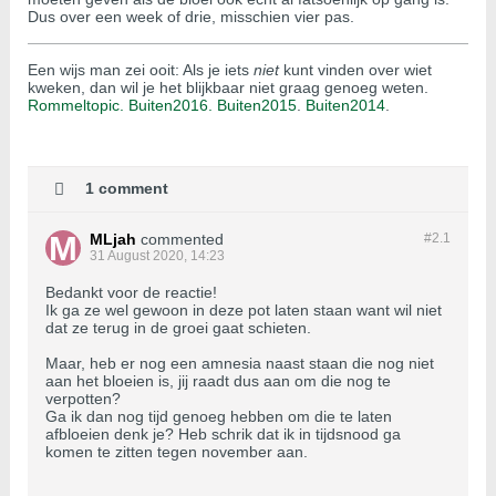
Dus over een week of drie, misschien vier pas.
Een wijs man zei ooit: Als je iets
niet
kunt vinden over wiet
kweken, dan wil je het blijkbaar niet graag genoeg weten.
Rommeltopic.
Buiten2016.
Buiten2015
.
Buiten2014
.
1 comment
MLjah
commented
#2.
1
31 August 2020, 14:23
Bedankt voor de reactie!
Ik ga ze wel gewoon in deze pot laten staan want wil niet
dat ze terug in de groei gaat schieten.
Maar, heb er nog een amnesia naast staan die nog niet
aan het bloeien is, jij raadt dus aan om die nog te
verpotten?
Ga ik dan nog tijd genoeg hebben om die te laten
afbloeien denk je? Heb schrik dat ik in tijdsnood ga
komen te zitten tegen november aan.