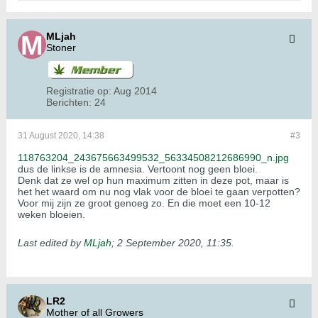
MLjah
Stoner
Registratie op:
Aug 2014
Berichten:
24
31 August 2020, 14:38
#3
118763204_243675663499532_56334508212686990_n.jpg
dus de linkse is de amnesia. Vertoont nog geen bloei.
Denk dat ze wel op hun maximum zitten in deze pot, maar is
het het waard om nu nog vlak voor de bloei te gaan verpotten?
Voor mij zijn ze groot genoeg zo. En die moet een 10-12
weken bloeien.
Last edited by
MLjah
;
2 September 2020, 11:35
.
LR2
Mother of all Growers