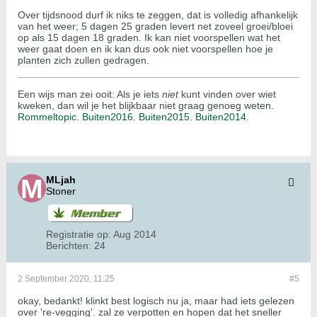
Over tijdsnood durf ik niks te zeggen, dat is volledig afhankelijk
van het weer; 5 dagen 25 graden levert net zoveel groei/bloei
op als 15 dagen 18 graden. Ik kan niet voorspellen wat het
weer gaat doen en ik kan dus ook niet voorspellen hoe je
planten zich zullen gedragen.
Een wijs man zei ooit: Als je iets
niet
kunt vinden over wiet
kweken, dan wil je het blijkbaar niet graag genoeg weten.
Rommeltopic.
Buiten2016.
Buiten2015
.
Buiten2014
.
MLjah
Stoner
Registratie op:
Aug 2014
Berichten:
24
2 September 2020, 11:25
#5
okay, bedankt! klinkt best logisch nu ja, maar had iets gelezen
over 're-vegging'. zal ze verpotten en hopen dat het sneller