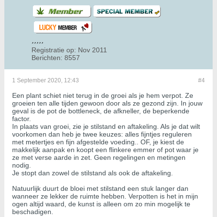
Registratie op:
Nov 2011
Berichten:
8557
1 September 2020, 12:43
#4
Een plant schiet niet terug in de groei als je hem verpot. Ze
groeien ten alle tijden gewoon door als ze gezond zijn. In jouw
geval is de pot de bottleneck, de afkneller, de beperkende
factor.
In plaats van groei, zie je stilstand en aftakeling. Als je dat wilt
voorkomen dan heb je twee keuzes: alles fijntjes reguleren
met metertjes en fijn afgestelde voeding.. OF, je kiest de
makkelijk aanpak en koopt een flinkere emmer of pot waar je
ze met verse aarde in zet. Geen regelingen en metingen
nodig.
Je stopt dan zowel de stilstand als ook de aftakeling.
Natuurlijk duurt de bloei met stilstand een stuk langer dan
wanneer ze lekker de ruimte hebben. Verpotten is het in mijn
ogen altijd waard, de kunst is alleen om zo min mogelijk te
beschadigen.