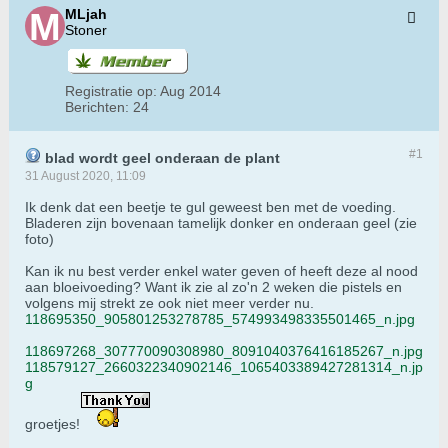
MLjah
Stoner
Registratie op:
Aug 2014
Berichten:
24
#1
blad wordt geel onderaan de plant
31 August 2020, 11:09
​​Ik denk dat een beetje te gul geweest ben met de voeding.
Bladeren zijn bovenaan tamelijk donker en onderaan geel (zie
foto)
Kan ik nu best verder enkel water geven of heeft deze al nood
aan bloeivoeding? Want ik zie al zo'n 2 weken die pistels en
volgens mij strekt ze ook niet meer verder nu.
118695350_905801253278785_574993498335501465_n.jpg
118697268_307770090308980_8091040376416185267_n.jpg
118579127_2660322340902146_1065403389427281314_n.jp
g
groetjes!