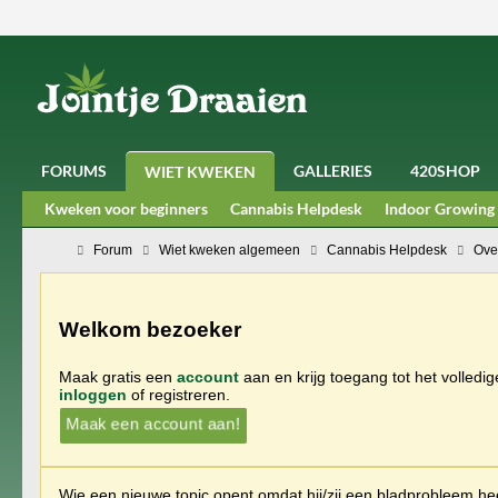
FORUMS
GALLERIES
420SHOP
WIET KWEKEN
Kweken voor beginners
Cannabis Helpdesk
Indoor Growing
Forum
Wiet kweken algemeen
Cannabis Helpdesk
Ove
Welkom bezoeker
Maak gratis een
account
aan en krijg toegang tot het volledi
inloggen
of registreren.
Maak een account aan!
Wie een nieuwe topic opent omdat hij/zij een bladprobleem heef