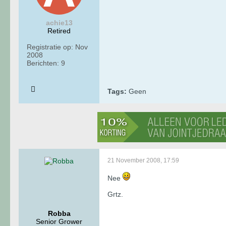
achie13
Retired
Registratie op:
Nov
2008
Berichten:
9
Tags:
Geen
21 November 2008, 17:59
Nee
Grtz.
Robba
Senior Grower