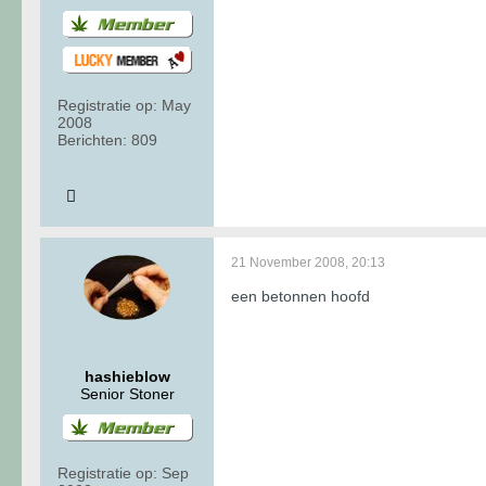
Registratie op:
May
2008
Berichten:
809
21 November 2008, 20:13
een betonnen hoofd
hashieblow
Senior Stoner
Registratie op:
Sep