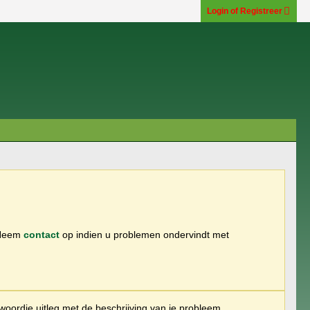
Login of Registreer
 Neem
contact
op indien u problemen ondervindt met
woordje uitleg met de beschrijving van je probleem.