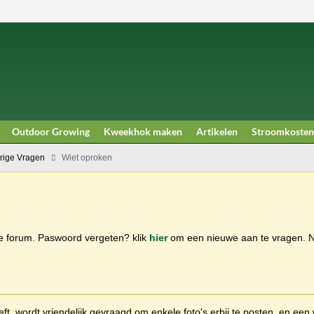
Outdoor Growing
Kweekhok maken
Artikelen
Stroomkosten
rige Vragen
Wiet oproken
ge forum. Paswoord vergeten? klik
hier
om een nieuwe aan te vragen.
t, wordt vriendelijk gevraagd om enkele foto's erbij te posten, en een 