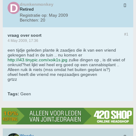
drunkenmonkey
Retired
Registratie op:
May 2009
Berichten:
20
#1
vraag over soort
4 May 2009, 17:36
een tijdje geleden plante ik zaadjes die ik van een vriend
gekregen had in de tuin .. nu komen er
http://i43.tinypic.com/xoik1s.jpg
zulke dingen op , is dit wiet of
onkruid?het lijkt wel heel erg goed op een cannabisplant ..
Alleen ruik ik niets (mss omdat het buiten geplant is?)
ofwel heeft die vriend me nepzaadjes gegeven
grtzz
Tags:
Geen
Weedy