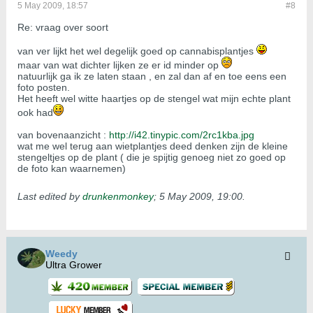
5 May 2009, 18:57
#8
Re: vraag over soort
van ver lijkt het wel degelijk goed op cannabisplantjes
maar van wat dichter lijken ze er id minder op
natuurlijk ga ik ze laten staan , en zal dan af en toe eens een
foto posten.
Het heeft wel witte haartjes op de stengel wat mijn echte plant
ook had
van bovenaanzicht :
http://i42.tinypic.com/2rc1kba.jpg
wat me wel terug aan wietplantjes deed denken zijn de kleine
stengeltjes op de plant ( die je spijtig genoeg niet zo goed op
de foto kan waarnemen)
Last edited by
drunkenmonkey
;
5 May 2009, 19:00
.
Weedy
Ultra Grower