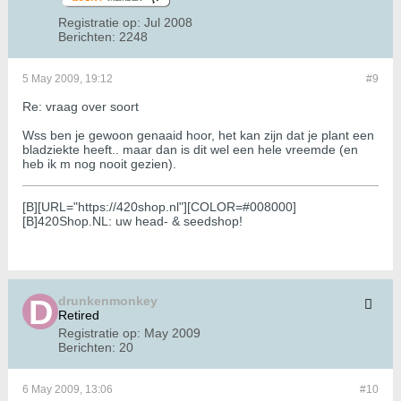
Registratie op:
Jul 2008
Berichten:
2248
5 May 2009, 19:12
#9
Re: vraag over soort
Wss ben je gewoon genaaid hoor, het kan zijn dat je plant een
bladziekte heeft.. maar dan is dit wel een hele vreemde (en
heb ik m nog nooit gezien).
[B][URL="https://420shop.nl"][COLOR=#008000]
[B]420Shop.NL: uw head- & seedshop!
drunkenmonkey
Retired
Registratie op:
May 2009
Berichten:
20
6 May 2009, 13:06
#10