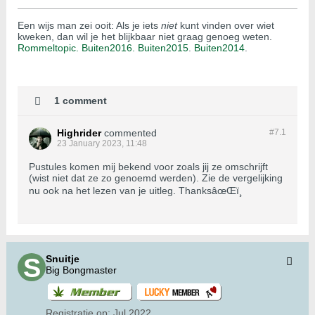
Een wijs man zei ooit: Als je iets
niet
kunt vinden over wiet
kweken, dan wil je het blijkbaar niet graag genoeg weten.
Rommeltopic.
Buiten2016.
Buiten2015
.
Buiten2014
.
1 comment
Highrider
commented
#7.
1
23 January 2023, 11:48
Pustules komen mij bekend voor zoals jij ze omschrijft
(wist niet dat ze zo genoemd werden). Zie de vergelijking
nu ook na het lezen van je uitleg. ThanksâœŒï¸
Snuitje
Big Bongmaster
Registratie op:
Jul 2022