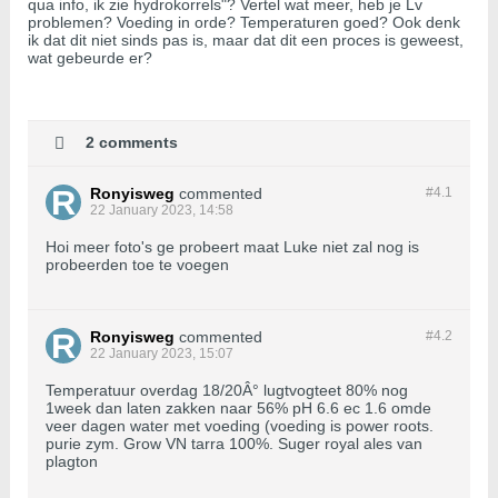
qua info, ik zie hydrokorrels"? Vertel wat meer, heb je Lv
problemen? Voeding in orde? Temperaturen goed? Ook denk
ik dat dit niet sinds pas is, maar dat dit een proces is geweest,
wat gebeurde er?
2 comments
Ronyisweg
commented
#4.
1
22 January 2023, 14:58
Hoi meer foto's ge probeert maat Luke niet zal nog is
probeerden toe te voegen
Ronyisweg
commented
#4.
2
22 January 2023, 15:07
Temperatuur overdag 18/20Â° lugtvogteet 80% nog
1week dan laten zakken naar 56% pH 6.6 ec 1.6 omde
veer dagen water met voeding (voeding is power roots.
purie zym. Grow VN tarra 100%. Suger royal ales van
plagton