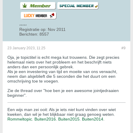
Registratie op:
Nov 2011
Berichten:
8557
23 January 2023, 11:25
#9
Oja, je topictitel is echt mega kut trouwens. Die zegt precies
helemaal niets over het probleem en het beschrijft niets
anders dan een persoonlijk gebrek.
Als je een investering van tijd en moeite van ons verwacht,
neem dan alsjeblieft die 5 seconden die het duurt om een
omschrijving toe te voegen.
Zie de thread over "hoe ben je een awesome jointjedraaien
beginner".
Een wijs man zei ooit: Als je iets
niet
kunt vinden over wiet
kweken, dan wil je het blijkbaar niet graag genoeg weten.
Rommeltopic.
Buiten2016.
Buiten2015
.
Buiten2014
.