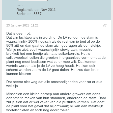
Registratie op:
Nov 2011
Berichten:
8557
23 January 2023, 11:21
#7
Dat is geen rot.
Dat zijn luchtwortels in wording. De LV rondom de stam is
waarschijnlijk 100% (logisch als de rest van je tent al op de
80% zit) en dan gaat de stam zich gedragen als een stekje.
Wat je nu ziet, voelt waarschijnlijk stevig aan, misschien
brokkelt het een beetje als natte suikerkorrels. Het is
callusweefsel; cellen die groeien in orgaanloze vorm omdat de
plant nog moet beslissen wat ze er mee wilt. Dat kunnen
wortels worden als je de LV zo hoog houdt. Het kan ook
schorst worden zodra de LV gaat dalen. Het zou dan bruin
kunnen kleuren.
Dat neemt niet weg dat alle omstandigheden voor rot er dus
wel zijn.
Misschien een kleine oproep aan andere growers om eens
een foto te maken van hun stammen, onderaan de stam. Daar
zul je zien dat er wel vaker van die pustules vormen. Dat doet
de plant voor het geval dat hij omwaait; hij kan dan makkelijk
wortelschieten en toch nog doorgroeien.