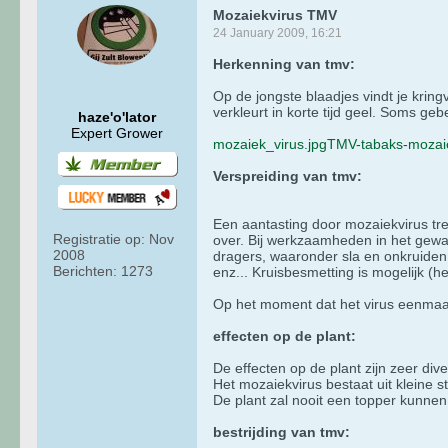
Mozaiekvirus TMV
24 January 2009, 16:21
Herkenning van tmv:
Op de jongste blaadjes vindt je krin
verkleurt in korte tijd geel. Soms ge
haze'o'lator
Expert Grower
mozaiek_virus.jpg
TMV-tabaks-mozaie
Verspreiding van tmv:
Een aantasting door mozaiekvirus tre
Registratie op:
Nov
over. Bij werkzaamheden in het gewas
2008
dragers, waaronder sla en onkruiden.
Berichten:
1273
enz... Kruisbesmetting is mogelijk (
Op het moment dat het virus eenmaal i
effecten op de plant:
De effecten op de plant zijn zeer di
Het mozaiekvirus bestaat uit kleine 
De plant zal nooit een topper kunnen w
bestrijding van tmv: