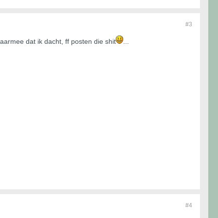
#3
armee dat ik dacht, ff posten die shit
...
#4