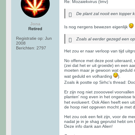
Re: Mozaiekvirus (tmv)
De plant zal nooit een topper k
Jona
Is nog nergens bewezen eigenlijk
Retired
Registratie op:
Jun
Zoals al eerder gezegd een oplo
2008
Berichten:
2797
Het zou er naar verloop van tijd uitgr
No offence met deze post uiteraard, 
(zei dat het er uit groeide) en een 
moeten maar je gewoon wat geduld mo
wat geduld en volharding
).
Zoals ik postte op Sirhc's thread: D
Er zijn nog niet zooooveel voorvallen
planten' nog even in het ongewisse te
het evolueert. Ook Alien heeft een uit
de hoop niet opgeven mocht je met di
Het zou ook een feit zijn, voor de m
nadat je in je shag geprutst hebt om h
Deze info dank aan Alien!