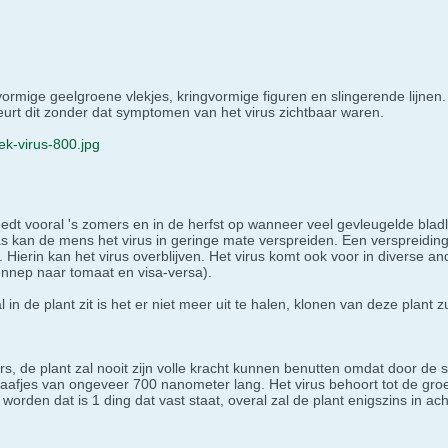
gvormige geelgroene vlekjes, kringvormige figuren en slingerende lijne
beurt dit zonder dat symptomen van het virus zichtbaar waren.
k-virus-800.jpg
edt vooral 's zomers en in de herfst op wanneer veel gevleugelde blad
 kan de mens het virus in geringe mate verspreiden. Een verspreiding vi
 Hierin kan het virus overblijven. Het virus komt ook voor in diverse
hennep naar tomaat en visa-versa).
n de plant zit is het er niet meer uit te halen, klonen van deze plant 
vers, de plant zal nooit zijn volle kracht kunnen benutten omdat door d
staafjes van ongeveer 700 nanometer lang. Het virus behoort tot de gro
orden dat is 1 ding dat vast staat, overal zal de plant enigszins in acht