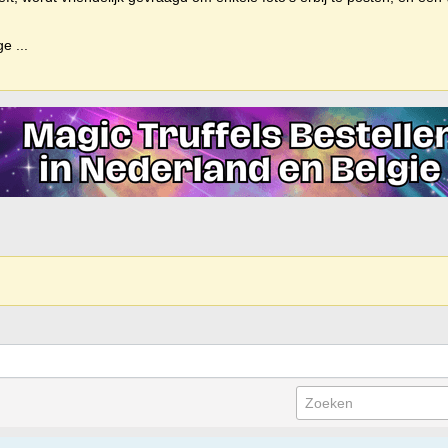
ige
...