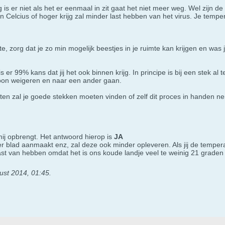
is er niet als het er eenmaal in zit gaat het niet meer weg. Wel zijn 
Celcius of hoger krijg zal minder last hebben van het virus. Je temp
e, zorg dat je zo min mogelijk beestjes in je ruimte kan krijgen en was j
is er 99% kans dat jij het ook binnen krijg. In principe is bij een stek al 
oon weigeren en naar een ander gaan.
uiten zal je goede stekken moeten vinden of zelf dit proces in handen 
 mij opbrengt. Het antwoord hierop is
JA
er blad aanmaakt enz, zal deze ook minder opleveren. Als jij de temp
last van hebben omdat het is ons koude landje veel te weinig 21 graden
ust 2014, 01:45
.