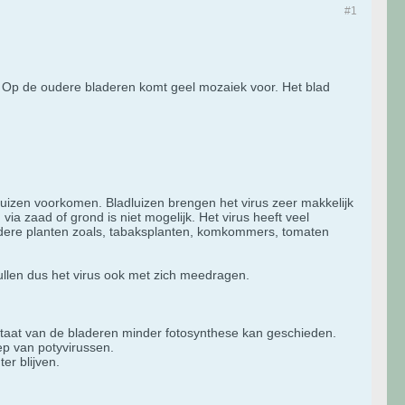
#1
n. Op de oudere bladeren komt geel mozaiek voor. Het blad
luizen voorkomen. Bladluizen brengen het virus zeer makkelijk
a zaad of grond is niet mogelijk. Het virus heeft veel
 andere planten zoals, tabaksplanten, komkommers, tomaten
zullen dus het virus ook met zich meedragen.
e staat van de bladeren minder fotosynthese kan geschieden.
ep van potyvirussen.
er blijven.