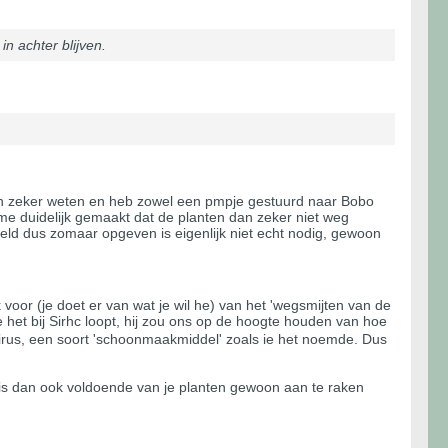
in achter blijven.
even zeker weten en heb zowel een pmpje gestuurd naar Bobo
 me duidelijk gemaakt dat de planten dan zeker niet weg
eld dus zomaar opgeven is eigenlijk niet echt nodig, gewoon
 voor (je doet er van wat je wil he) van het 'wegsmijten van de
oe het bij Sirhc loopt, hij zou ons op de hoogte houden van hoe
virus, een soort 'schoonmaakmiddel' zoals ie het noemde. Dus
t is dan ook voldoende van je planten gewoon aan te raken