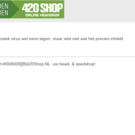
ek virus wel eens tegen, maar wist niet wat het precies inhield.
OR=#008000][B]420Shop.NL: uw head- & seedshop!