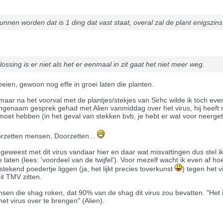
unnen worden dat is 1 ding dat vast staat, overal zal de plant enigszins 
ssing is er niet als het er eenmaal in zit gaat het niet meer weg.
oeien, gewoon nog effe in groei laten die planten.
maar na het voorval met de plantjes/stekjes van Sirhc wilde ik toch 
aangenaam gesprek gehad met Alien vanmiddag over het virus, hij heeft
et hebben (in het geval van stekken bvb, je hebt er wat voor neerget
oorzetten mensen, Doorzetten...
 geweest met dit virus vandaar hier en daar wat misvattingen dus stel ik
 laten (lees: 'voordeel van de twijfel'). Voor mezelf wacht ik even af h
stekend poedertje liggen (ja, het lijkt precies toverkunst
) tegen het 
t TMV zitten.
ensen die shag roken, dat 90% van de shag dit virus zou bevatten. "He
et virus over te brengen" (Alien).