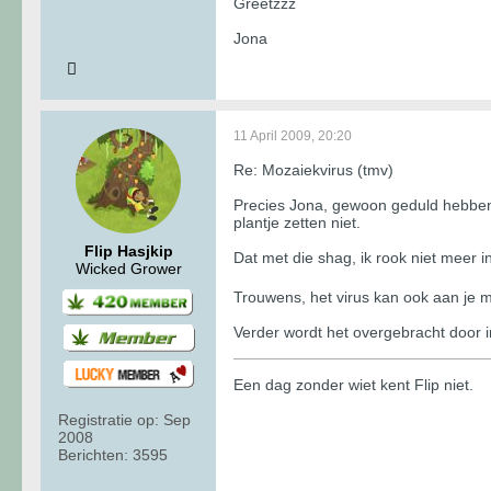
Greetzzz
Jona
11 April 2009, 20:20
Re: Mozaiekvirus (tmv)
Precies Jona, gewoon geduld hebben e
plantje zetten niet.
Flip Hasjkip
Dat met die shag, ik rook niet meer i
Wicked Grower
Trouwens, het virus kan ook aan je m
Verder wordt het overgebracht door i
Een dag zonder wiet kent Flip niet.
Registratie op:
Sep
2008
Berichten:
3595