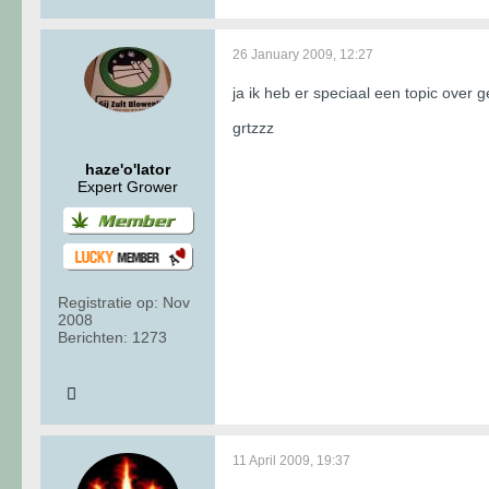
26 January 2009, 12:27
ja ik heb er speciaal een topic over 
grtzzz
haze'o'lator
Expert Grower
Registratie op:
Nov
2008
Berichten:
1273
11 April 2009, 19:37