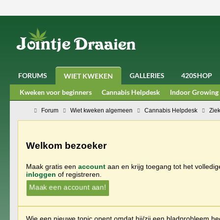
FORUMS
GALLERIES
420SHOP
WIET KWEKEN
Kweken voor beginners
Cannabis Helpdesk
Indoor Growing
Forum
Wiet kweken algemeen
Cannabis Helpdesk
Zie
Welkom bezoeker
Maak gratis een
account
aan en krijg toegang tot het volledi
inloggen
of registreren.
Maak een account aan!
Wie een nieuwe topic opent omdat hij/zij een bladprobleem heef