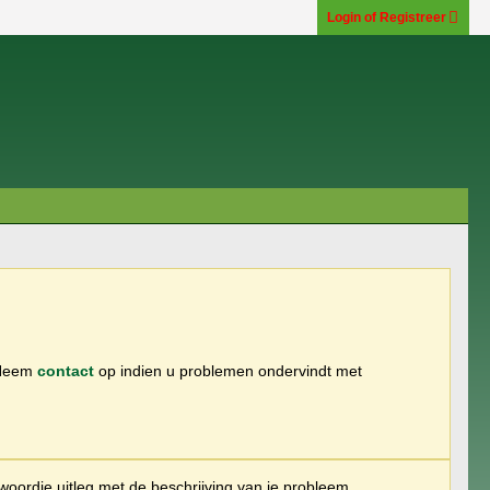
Login of Registreer
 Neem
contact
op indien u problemen ondervindt met
woordje uitleg met de beschrijving van je probleem.