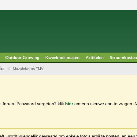
Outdoor Growing
Kweekhok maken
Artikelen
Stroomkosten
kten
Mozaiekvirus TMV
ge forum. Paswoord vergeten? klik
hier
om een nieuwe aan te vragen.
t, wordt vriendelijk gevraagd om enkele foto's erbij te posten, en een 