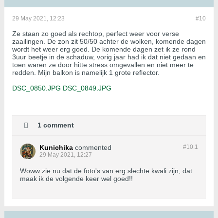
29 May 2021, 12:23
#10
Ze staan zo goed als rechtop, perfect weer voor verse
zaailingen. De zon zit 50/50 achter de wolken, komende dagen
wordt het weer erg goed. De komende dagen zet ik ze rond
3uur beetje in de schaduw, vorig jaar had ik dat niet gedaan en
toen waren ze door hitte stress omgevallen en niet meer te
redden. Mijn balkon is namelijk 1 grote reflector.
DSC_0850.JPG
DSC_0849.JPG
1 comment
Kunichika
commented
#10.
1
29 May 2021, 12:27
Woww zie nu dat de foto's van erg slechte kwali zijn, dat
maak ik de volgende keer wel goed!!