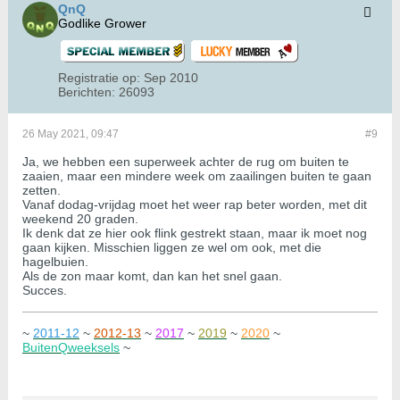
QnQ
Godlike Grower
Registratie op:
Sep 2010
Berichten:
26093
26 May 2021, 09:47
#9
Ja, we hebben een superweek achter de rug om buiten te
zaaien, maar een mindere week om zaailingen buiten te gaan
zetten.
Vanaf dodag-vrijdag moet het weer rap beter worden, met dit
weekend 20 graden.
Ik denk dat ze hier ook flink gestrekt staan, maar ik moet nog
gaan kijken. Misschien liggen ze wel om ook, met die
hagelbuien.
Als de zon maar komt, dan kan het snel gaan.
Succes.
~
2011-12
~
2012-13
~
2017
~
2019
~
2020
~
BuitenQweeksels
~