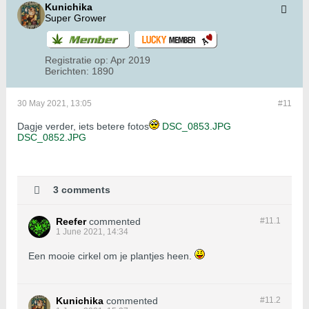
Kunichika
Super Grower
Registratie op:
Apr 2019
Berichten:
1890
30 May 2021, 13:05
#11
Dagje verder, iets betere fotos
DSC_0853.JPG
DSC_0852.JPG
3 comments
Reefer
commented
#11.
1
1 June 2021, 14:34
Een mooie cirkel om je plantjes heen.
Kunichika
commented
#11.
2