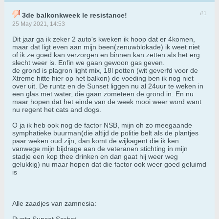
#1
3de balkonkweek le resistance!
25 May 2021, 14:53
Dit jaar ga ik zeker 2 auto's kweken ik hoop dat er 4komen,
maar dat ligt even aan mijn been(zenuwblokade) ik weet niet
of ik ze goed kan verzorgen en binnen kan zetten als het erg
slecht weer is. Enfin we gaan gewoon gas geven.
de grond is plagron light mix, 18l potten (wit geverfd voor de
Xtreme hitte hier op het balkon) de voeding ben ik nog niet
over uit. De runtz en de Sunset liggen nu al 24uur te weken in
een glas met water, die gaan zometeen de grond in. En nu
maar hopen dat het einde van de week mooi weer word want
nu regent het cats and dogs.
O ja ik heb ook nog de factor NSB, mijn oh zo meegaande
symphatieke buurman(die altijd de politie belt als de plantjes
paar weken oud zijn, dan komt de wijkagent die ik ken
vanwege mijn bijdrage aan de veteranen stichting in mijn
stadje een kop thee drinken en dan gaat hij weer weg
gelukkig) nu maar hopen dat die factor ook weer goed geluimd
is
​​​Alle zaadjes van zamnesia: