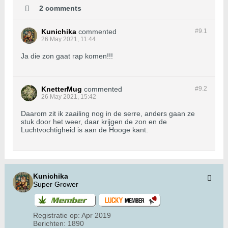
2 comments
Kunichika
commented
#9.
1
26 May 2021, 11:44
Ja die zon gaat rap komen!!!
KnetterMug
commented
#9.
2
26 May 2021, 15:42
Daarom zit ik zaailing nog in de serre, anders gaan ze
stuk door het weer, daar krijgen de zon en de
Luchtvochtigheid is aan de Hooge kant.
Kunichika
Super Grower
Registratie op:
Apr 2019
Berichten:
1890