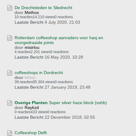
De Drechtsteden te Sliedrecht
door
Methos
10 reacties
14.210 views
0 reactions
Laatste Bericht
4 July 2020, 21:03
Rotterdam coffeeshop aanraders voor hasj en
voorgedraaide joints
door
misirlou
4 reacties
2.201 views
0 reactions
Laatste Bericht
16 May 2020, 10:28
coffeeshops in Dordrecht
door
fafoul
39 reacties
95.304 views
0 reactions
Laatste Bericht
27 January 2019, 23:48
Overige Planten
Super silver haze block (sshb)
door
Raykzd
0 reacties
433 views
0 reactions
Laatste Bericht
22 December 2018, 02:55
Coffeeshop Delft