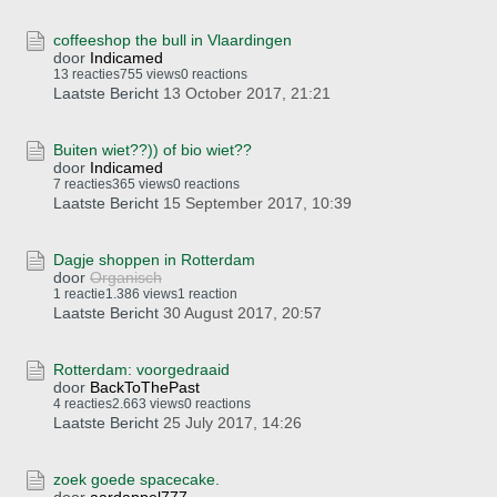
coffeeshop the bull in Vlaardingen
door
Indicamed
13 reacties
755 views
0 reactions
Laatste Bericht
13 October 2017, 21:21
Buiten wiet??)) of bio wiet??
door
Indicamed
7 reacties
365 views
0 reactions
Laatste Bericht
15 September 2017, 10:39
Dagje shoppen in Rotterdam
door
Organisch
1 reactie
1.386 views
1 reaction
Laatste Bericht
30 August 2017, 20:57
Rotterdam: voorgedraaid
door
BackToThePast
4 reacties
2.663 views
0 reactions
Laatste Bericht
25 July 2017, 14:26
zoek goede spacecake.