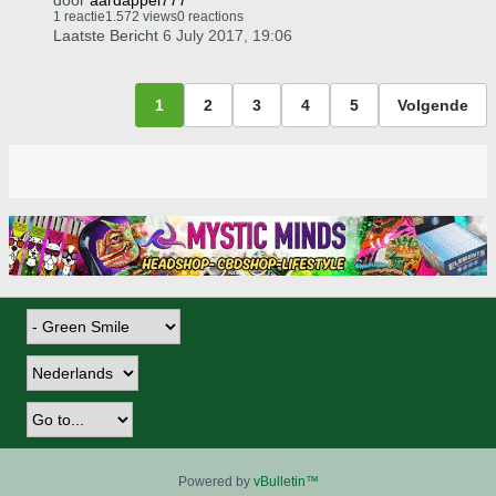
door
aardappel777
1 reactie
1.572 views
0 reactions
Laatste Bericht
6 July 2017, 19:06
1
2
3
4
5
Volgende
Powered by
vBulletin™