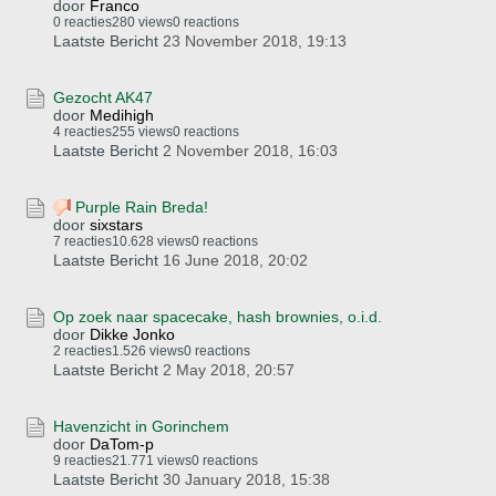
door
Franco
0 reacties
280 views
0 reactions
Laatste Bericht
23 November 2018, 19:13
Gezocht AK47
door
Medihigh
4 reacties
255 views
0 reactions
Laatste Bericht
2 November 2018, 16:03
Purple Rain Breda!
door
sixstars
7 reacties
10.628 views
0 reactions
Laatste Bericht
16 June 2018, 20:02
Op zoek naar spacecake, hash brownies, o.i.d.
door
Dikke Jonko
2 reacties
1.526 views
0 reactions
Laatste Bericht
2 May 2018, 20:57
Havenzicht in Gorinchem
door
DaTom-p
9 reacties
21.771 views
0 reactions
Laatste Bericht
30 January 2018, 15:38