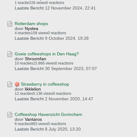
1 reactie
226 views
0 reactions
Laatste Bericht
12 November 2024, 22:41
Rotterdam shops
door
Nystea
4 reacties
158 views
0 reactions
Laatste Bericht
9 October 2024, 19:28
Goeie coffeeshops in Den Haag?
door
Shroomfan
10 reacties
15.866 views
0 reactions
Laatste Bericht
30 September 2023, 07:07
Strawberry in coffeeshop
door
likklelion
12 reacties
5.136 views
0 reactions
Laatste Bericht
2 November 2020, 14:47
Coffeeshop Havenzicht Gorinchem
door
Vantaros
6 reacties
983 views
0 reactions
Laatste Bericht
8 July 2020, 13:20