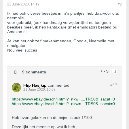
21 June 2020, 14:19
#2
Ik had ook diverse beestjes in m'n plantjes, heb daarvoor o.a.
neemolie
voor gebruikt, (ook handmatig verwijderd)tot nu toe geen
beestjes meer, ik heb kant&klare (met emulgator) besteld bij
Amazon.nl
Je kan het ook zelf maken/mengen, Google, Neemolie met
emulgator.
Nou veel succes
7 - 9
9 comments
Flip Hasjkip
commented
#2.
7
21 June 2020, 16:08
https://www.ebay.de/sch/i.html?_nkw=....TRS0&_sacat=0
https://www.ebay.de/sch/i.html?_nkw=....TRS0&_sacat=0
Heb even gekeken en de mijne is ook 1/100.
Deze lijkt het meeste op wat ik heb ;