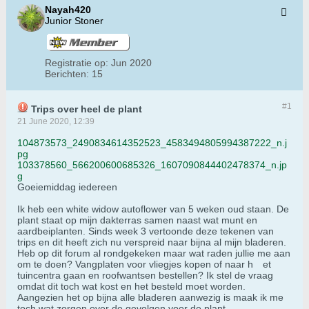
Nayah420
Junior Stoner
Registratie op:
Jun 2020
Berichten:
15
#1
Trips over heel de plant
21 June 2020, 12:39
104873573_2490834614352523_4583494805994387222_n.j
pg
103378560_566200600685326_1607090844402478374_n.jp
g
Goeiemiddag iedereen
Ik heb een white widow autoflower van 5 weken oud staan. De
plant staat op mijn dakterras samen naast wat munt en
aardbeiplanten. Sinds week 3 vertoonde deze tekenen van
trips en dit heeft zich nu verspreid naar bijna al mijn bladeren.
Heb op dit forum al rondgekeken maar wat raden jullie me aan
om te doen? Vangplaten voor vliegjes kopen of naar h
​ et
tuincentra gaan en roofwantsen bestellen? Ik stel de vraag
omdat dit toch wat kost en het besteld moet worden.
Aangezien het op bijna alle bladeren aanwezig is maak ik me
toch wat zorgen over de gevolgen voor de plant.