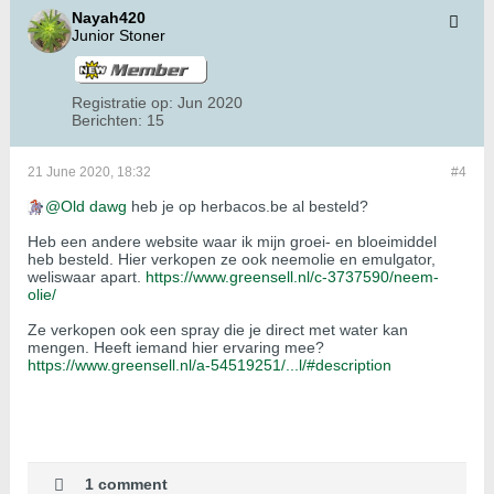
Nayah420
Junior Stoner
Registratie op:
Jun 2020
Berichten:
15
21 June 2020, 18:32
#4
Old dawg
heb je op herbacos.be al besteld?
Heb een andere website waar ik mijn groei- en bloeimiddel
heb besteld. Hier verkopen ze ook neemolie en emulgator,
weliswaar apart.
https://www.greensell.nl/c-3737590/neem-
olie/
Ze verkopen ook een spray die je direct met water kan
mengen. Heeft iemand hier ervaring mee?
https://www.greensell.nl/a-54519251/...l/#description
1 comment