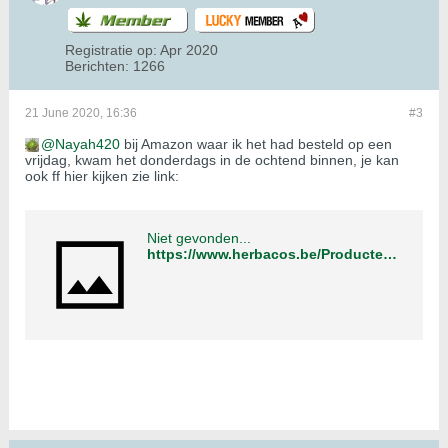
Registratie op:
Apr 2020
Berichten:
1266
21 June 2020, 16:36
#3
Nayah420
bij Amazon waar ik het had besteld op een
vrijdag, kwam het donderdags in de ochtend binnen, je kan
ook ff hier kijken zie link:
Niet gevonden...
https://www.herbacos.be/Producten/GRONDSTOFFEN/Actieve-Stoffen/Neem-producten/Neemolie-met-emulgator-Rimulgan-250-ml