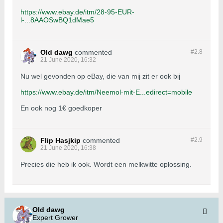
https://www.ebay.de/itm/28-95-EUR-
l-...8AAOSwBQ1dMae5
Old dawg
commented
#2.
8
21 June 2020, 16:32
Nu wel gevonden op eBay, die van mij zit er ook bij
https://www.ebay.de/itm/Neemol-mit-E...edirect=mobile
En ook nog 1€ goedkoper
Flip Hasjkip
commented
#2.
9
21 June 2020, 16:38
Precies die heb ik ook. Wordt een melkwitte oplossing.
Old dawg
Expert Grower