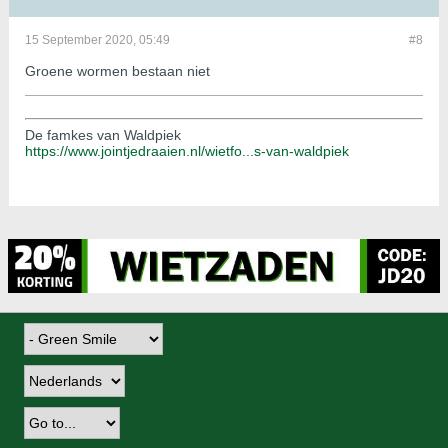
15 September 2020, 05:49
#8
Groene wormen bestaan niet
De famkes van Waldpiek
https://www.jointjedraaien.nl/wietfo...s-van-waldpiek