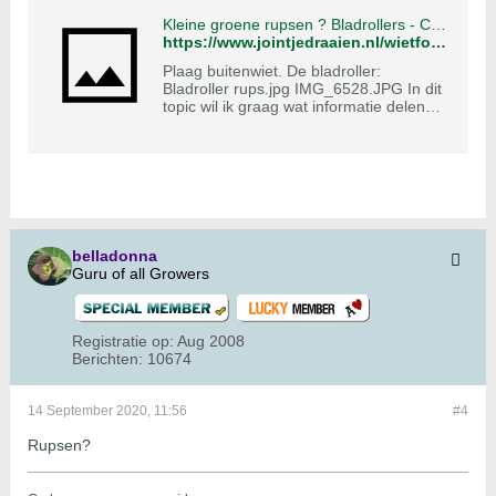
Kleine groene rupsen ? Bladrollers - Cannabis Forum
https://www.jointjedraaien.nl/wietforum/forum/wiet-kweken-algemeen/cannabis-helpdesk/beestjes/1407198-kleine-groene-rupsen-%C2%96-bladrollers
Plaag buitenwiet. De bladroller:
Bladroller rups.jpg IMG_6528.JPG In dit
topic wil ik graag wat informatie delen
over vervelend klein groen rupsje dat
een ´nestje´ in de toppen van
wietplanten spint met als resultaat van
binnen rotte toppen. Het is niet een veel
voorkomend probleem maar het
probleem is dat je het, in
belladonna
Guru of all Growers
Registratie op:
Aug 2008
Berichten:
10674
14 September 2020, 11:56
#4
Rupsen?