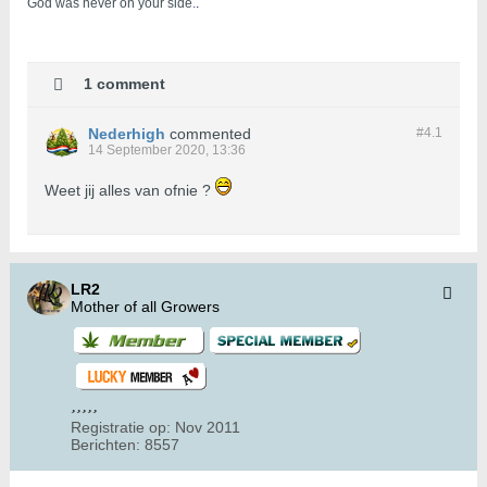
God was never on your side.
.
1 comment
Nederhigh
commented
#4.
1
14 September 2020, 13:36
Weet jij alles van ofnie ?
LR2
Mother of all Growers
Registratie op:
Nov 2011
Berichten:
8557