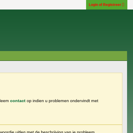
Login of Registreer
 Neem
contact
op indien u problemen ondervindt met
woordje uitleg met de beschrijving van je probleem.