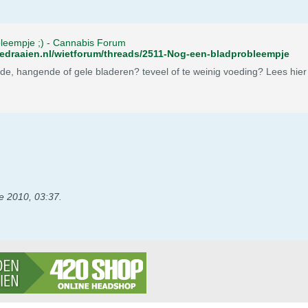
leempje ;) - Cannabis Forum
tjedraaien.nl/wietforum/threads/2511-Nog-een-bladprobleempje
e, hangende of gele bladeren? teveel of te weinig voeding? Lees hier
e 2010, 03:37
.