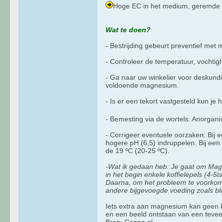
Hoge EC in het medium, geremde
Wat te doen?
- Bestrijding gebeurt preventief met
- Controleer de temperatuur, vochtig
- Ga naar uw winkelier voor deskundi
voldoende magnesium.
- Is er een tekort vastgesteld kun je
- Bemesting via de wortels: Anorganis
- Corrigeer eventuele oorzaken: Bij e
hogere pH (6,5) indruppelen. Bij een 
de 19 ºC (20-25 ºC).
-Wat ik gedaan heb: Je gaat om Magne
in het begin enkele koffielepels (4-
Daarna, om het probleem te voorkome
andere bijgevoegde voeding zoals blo
Iets extra aan magnesium kan geen 
en een beeld ontstaan van een teve
Bron: Canna.nl