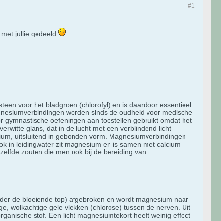
#1
met jullie gedeeld
.
teen voor het bladgroen (chlorofyl) en is daardoor essentieel
Magnesiumverbindingen worden sinds de oudheid voor medische
r gymnastische oefeningen aan toestellen gebruikt omdat het
rwitte glans, dat in de lucht met een verblindend licht
ium, uitsluitend in gebonden vorm. Magnesiumverbindingen
ok in leidingwater zit magnesium en is samen met calcium
zelfde zouten die men ook bij de bereiding van
onder de bloeiende top) afgebroken en wordt magnesium naar
ge, wolkachtige gele vlekken (chlorose) tussen de nerven. Uit
rganische stof. Een licht magnesiumtekort heeft weinig effect