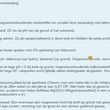
 verdamping.
 magnesiumhoudende meststoffen en curatief door bespuiting met bitter
heid, EC en de pH van de grond of het substraat.
g advies. Zij zijn gespecialiseerd in deze teelt en hebben de juiste 
 het beste spuiten met 2% oplossing van bitterzout.
ch: bitterzout (op hydro), kieseriet (op grond). Organisch
oude, verro
en te lage pH < 5 bij teelt op grond; magnesiumhoudende kalkmeststoffen
te hoge EC: uitspoelen en/of tijdelijk alleen leidingwater druppelen. Ho
siumsulfaat bij de apotheek (15euro voor een halve kilo is de richtpri
5tal) op 2liter water en dat giet je aan (LET OP: Niet meer dan je gewo
n: je pleurt een halve koffietas MgSO4 (=Magnesiumsulfaat) in een v
eiboosters e.d.)
kwaad. Een overmaat aan magnesium komt bij teelt op grond niet gauw
el aan zouten: remming van de groei en een donker gekleurd gewas.