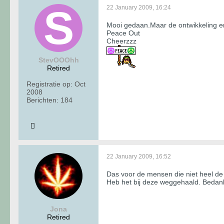
22 January 2009, 16:24
Mooi gedaan.Maar de ontwikkeling en 
Peace Out
Cheerzzz
StevOOOhh
Retired
Registratie op:
Oct
2008
Berichten:
184
22 January 2009, 16:52
Das voor de mensen die niet heel de 
Heb het bij deze weggehaald. Bedank
Jona
Retired