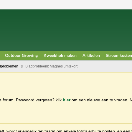
Outdoor Growing
Kweekhok maken
Artikelen
Stroomkosten
dproblemen
Bladprobleem: Magnesiumtekort
ge forum. Paswoord vergeten? klik
hier
om een nieuwe aan te vragen.
t, wordt vriendelijk gevraagd om enkele foto's erbij te posten, en een 