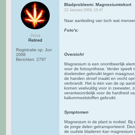
Bladprobleem: Magnesiumtekort
22 January 2009, 15:47
Naar aanleiding van toch wat mensen
Foto's:
Jona
Retired
Registratie op:
Jun
Overzicht
2008
Berichten:
2797
Magnesium is een onontbeerlijk eleme
voor de fotosynthese. Verder speelt
doeleinden gebruikt tegen maagzuur,
de handen stroef maakt en vocht opne
verbrandt. Het is één van de op aa
komen veelvuldig voor in zeewater, 
verantwoordelijk voor de hardheid v
kaliummeststoffen gebruikt.
Symptomen
Magnesium in de plant is mobiel. Bi
de jonge delen getransporteerd. Deze
de oudste bladeren kan magnesium moe