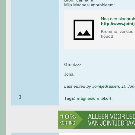
Mijn Magnesiumprobleem:
Nog een bladprob
http://www.join
Kromme, verkleurd
houdt!
Greetzzz
Jona
Last edited by
Jointjedraaien
;
10 Jun
Tags:
magnesium tekort