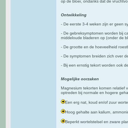
op de bloei, ondanks dat de vrucht
Ontwikkeling
- De eerste 3-4 weken zijn er geen s
- De gebreksymptomen worden bij cann
middeloude bladeren op (onder de blo
- De grootte en de hoeveelheid roestbr
- De symptomen breiden zich over de p
- Bij een ernstig tekort worden ook d
Mogelijke oorzaken
Magnesium tekorten komen relatief v
optreden bij normale en hogere geh
Een erg nat, koud en/of zuur wortel
Hoog gehalte aan kalium, ammonium 
Beperkt wortelstelsel en zware plan