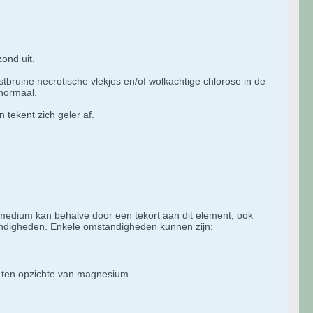
ond uit.
bruine necrotische vlekjes en/of wolkachtige chlorose in de
 normaal.
 tekent zich geler af.
medium kan behalve door een tekort aan dit element, ook
andigheden. Enkele omstandigheden kunnen zijn:
n) ten opzichte van magnesium.