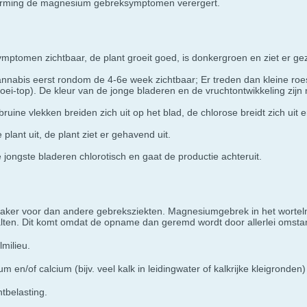
vorming de magnesium gebreksymptomen verergert.
ymptomen zichtbaar, de plant groeit goed, is donkergroen en ziet er gez
abis eerst rondom de 4-6e week zichtbaar; Er treden dan kleine roest
ei-top). De kleur van de jonge bladeren en de vruchtontwikkeling zijn
uine vlekken breiden zich uit op het blad, de chlorose breidt zich uit en
lant uit, de plant ziet er gehavend uit.
e jongste bladeren chlorotisch en gaat de productie achteruit.
aker voor dan andere gebreksziekten. Magnesiumgebrek in het wortel
alten. Dit komt omdat de opname dan geremd wordt door allerlei omst
milieu.
en/of calcium (bijv. veel kalk in leidingwater of kalkrijke kleigronde
tbelasting.