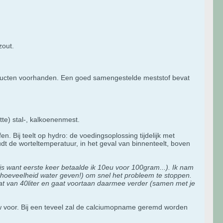
zout.
producten voorhanden. Een goed samengestelde meststof bevat
tte) stal-, kalkoenenmest.
. Bij teelt op hydro: de voedingsoplossing tijdelijk met
udt de worteltemperatuur, in het geval van binnenteelt, boven
js want eerste keer betaalde ik 10eu voor 100gram...). Ik nam
ne hoeveelheid water geven!) om snel het probleem te stoppen.
at van 40liter en gaat voortaan daarmee verder (samen met je
 voor. Bij een teveel zal de calciumopname geremd worden