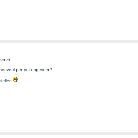
eriet...
n hoeveul per pot ongeveer?
stellen