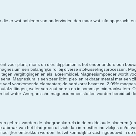
 die er wat pobleem van ondervinden dan maar wat info opgezocht en 
nt voor plant, mens en dier. Bij planten is het onder andere een bouws
 magnesium een belangrijke rol bij diverse stofwisselingsprocessen. 
 tegen vergiftigingen en als laxeermiddel. Magnesiumpoeder wordt voo
emt. Magnesium is een zeer licht, plet- en rekbaar metaal met een zilve
rde veel voorkomende elementen; de aardkorst bevat ca. 2,09% magnes
zoutafzettingen, water van zoutmeren en in sommige mineraalwaters. O
an het water. Anorganische magnesiummeststoffen worden bereid uit de
j een gebrek worden de bladgroenkorrels in de middeloude bladeren (
 afbraak van het bladgroen uit zich dan in roestbruine vlekjes en/of va
ilijker onttrokken worden: het zit kennelijk te vast ingebouwd in de o