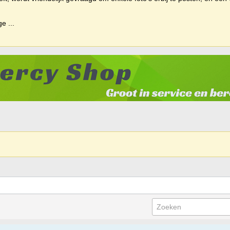
ige
...