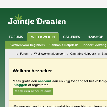
FORUMS
GALLERIES
420SHOP
WIET KWEKEN
Kweken voor beginners
Cannabis Helpdesk
Indoor Growing
Forum
Wiet kweken algemeen
Cannabis Helpdesk
Bla
Welkom bezoeker
Maak gratis een
account
aan en krijg toegang tot het volledi
inloggen
of registreren.
Maak een account aan!
Wie een nieuwe topic opent omdat hij/zij een bladprobleem heef