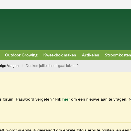
Outdoor Growing
Kweekhok maken
Artikelen
Stroomkosten
rige Vragen
Denken jullie dat dit gaat lukken?
ge forum. Paswoord vergeten? klik
hier
om een nieuwe aan te vragen.
t, wordt vriendelijk gevraagd om enkele foto's erbij te posten, en een 