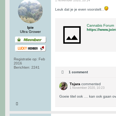
1 November 2020, 10:14
Leuk dat je je even voorstelt...
Cannabis Forum
Ipie
Ultra Grower
Registratie op:
Feb
2016
Berichten:
2241
1 comment
Tsjara
commented
1 November 2020, 10:23
Goeie titel ook .... kan ook gaan o