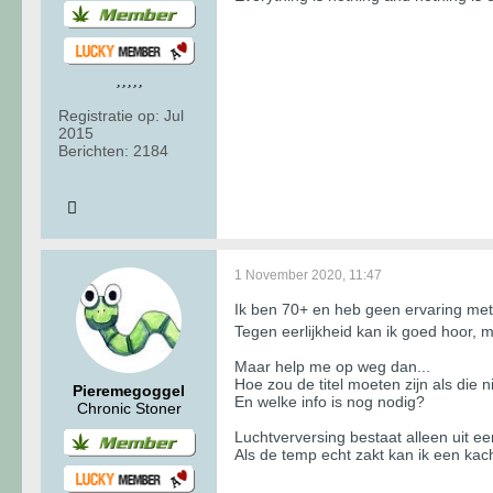
Registratie op:
Jul
2015
Berichten:
2184
1 November 2020, 11:47
Ik ben 70+ en heb geen ervaring met f
Tegen eerlijkheid kan ik goed hoor, 
Maar help me op weg dan...
Hoe zou de titel moeten zijn als die n
Pieremegoggel
En welke info is nog nodig?
Chronic Stoner
Luchtverversing bestaat alleen uit e
Als de temp echt zakt kan ik een kach