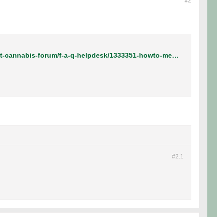
#2
https://www.jointjedraaien.nl/wietforum/forum/cannabis-community/welkom-op-het-cannabis-forum/f-a-q-helpdesk/1333351-howto-meerdere-foto-s-uploaden-en-tussen-je-bericht-plaatsen
#2.
1