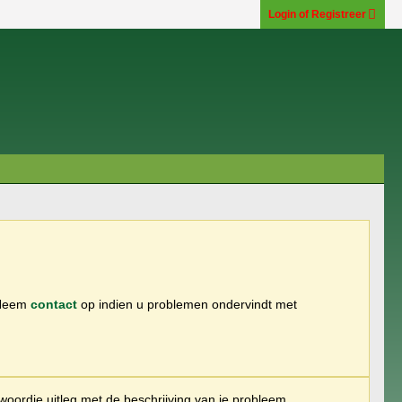
Login of Registreer
 Neem
contact
op indien u problemen ondervindt met
woordje uitleg met de beschrijving van je probleem.