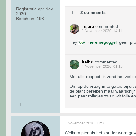
Registratie op:
Nov
2 comments
2020
Berichten:
198
Tsjara
commented
1 November 2020, 14:11
Hey
Pieremegoggel
, geen pr
Italbri
commented
4 November 2020, 01:18
Met alle respect: ik vond het wel e
Om op de vraag in te gaan: bij dit 
de plant bereiken maar waarschijnli
een paar rolletjes zwart wit folie 
1 November 2020, 11:56
Welkom pier,als het kouder word gew