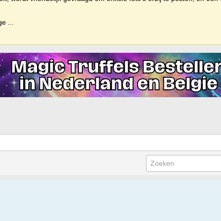
ige
...