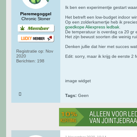
Ik ben een experimentje gestart waarv
Pieremegoggel
Het betreft een low-budget indoor wi
Chronic Stoner
Op een zolderkamertje heb ik precie
goedkope Aliexpress ledbak
.
De temperatuur is overdag ca 20 gr e
Het zijn bewust soorten die weinig ru
Denken jullie dat hier met succes wa
Registratie op:
Nov
2020
Edit: sorry, maar ik krijg de eerste 2 
Berichten:
198
image widget
Tags:
Geen