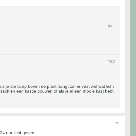
#6.
1
#6.
2
ls je die lamp boven de plant hangt zal er vast wel wat licht
 Misschien een kastje bouwen of als je al een mooie kast hebt
#7
24 uur licht geven