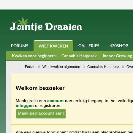
FORUMS
GALLERIES
420SHOP
WIET KWEKEN
Kweken voor beginners
Cannabis Helpdesk
Indoor Growing
Forum
Wiet kweken algemeen
Cannabis Helpdesk
Ove
Welkom bezoeker
Maak gratis een
account
aan en krijg toegang tot het volledi
inloggen
of registreren.
Maak een account aan!
Wie een nieuwe topic opent omdat hij/zij een bladprobleem heef