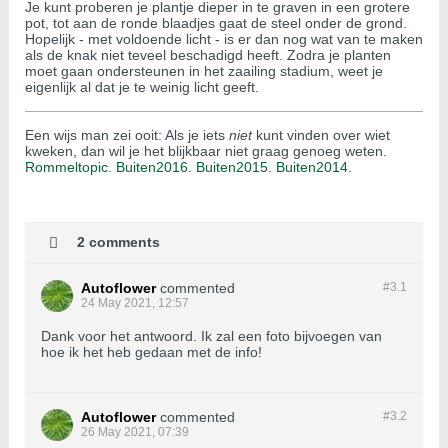
Je kunt proberen je plantje dieper in te graven in een grotere
pot, tot aan de ronde blaadjes gaat de steel onder de grond.
Hopelijk - met voldoende licht - is er dan nog wat van te maken
als de knak niet teveel beschadigd heeft. Zodra je planten
moet gaan ondersteunen in het zaailing stadium, weet je
eigenlijk al dat je te weinig licht geeft.
Een wijs man zei ooit: Als je iets
niet
kunt vinden over wiet
kweken, dan wil je het blijkbaar niet graag genoeg weten.
Rommeltopic.
Buiten2016.
Buiten2015
.
Buiten2014
.
2 comments
Autoflower
commented
#3.
1
24 May 2021, 12:57
Dank voor het antwoord. Ik zal een foto bijvoegen van
hoe ik het heb gedaan met de info!
Autoflower
commented
#3.
2
26 May 2021, 07:39