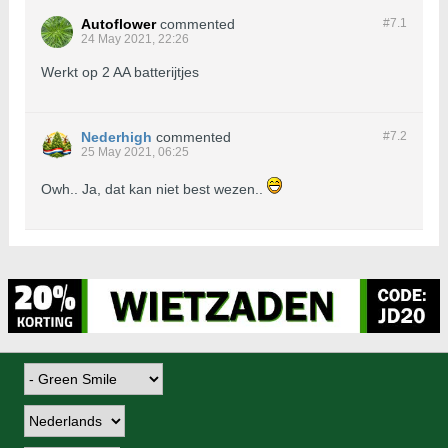
Autoflower
commented
#7.
1
24 May 2021, 22:26
Werkt op 2 AA batterijtjes
Nederhigh
commented
#7.
2
25 May 2021, 06:25
Owh.. Ja, dat kan niet best wezen..