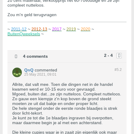
20 cent materiaal, verkoopprijs het 60-70voudige en ze zijn
compleet nutteloos.
Zou m'n geld terugvragen
~
2011-12
~
2012-13
~
2017
~
2019
~
2020
~
BuitenQweeksels
~
2 - 4
4 comments
QnQ
commented
#5.
2
25 May 2021, 09:01
Allrite, dat valt mee. Toen die dingen net in de handel
kwamen werd er 10-15 euro voor gevraagd.
Mgoed, buiten dat...ze zijn nutteloos. Compleet nutteloos.
Zo gauw een kiempje z'n kop boven de grond steekt
moeten ze uit dat bakje en onder proper licht.
De hele stengel onder de eerste ronde blaadjes is strek
door licht-tekort.
Je kunt ze tot die 1e blaadjes ingraven bij overpotten,
maar daarmee begin je al met een achterstand.
Die kleine cupjes waar je in zaait zijn eigenlijk ook maar