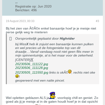
Registratie op:
Jun 2020
Berichten:
496
19 August 2023, 00:33
#3
Bij het zien van Ã©Ã©n enkel banaantje hoef je je meisje niet
perse gelijk weg te mieteren
Oorspronkelijk geplaatst door
Highrider
bij Miss
X
heb ik zojuist een banaantje kunnen pulken
en wel precies uit de fotogenieke top van dit
draadje....Vanaf vandaag nooit niet geen flits meer in
mijn spinnentuintje, al is het maar voor de zekerheid.
X
[CENTER]
20230506_111122.jpg
20230506_111128.jpg
20230505_111550.jpg
links is okÃ©
, rechts niet oke
!
geopereerd met een natte pincet.
Wel opletten geblazen ALS ja
, voorlopig chill en geniet. Zo
goed als jij je meisje al in de gaten houdt hoef je in dat opzicht