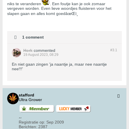
niks te veranderen
. Een foutje kan je ook zomaar
vergeven worden. Even lieve woordjes fluisteren voor het
slapen gaan en alles komt goedâœŒï¸
1 comment
Hork
commented
#3.
1
19 August 2023, 08:29
En niet gaan zingen 'ja naantje ja, maar nee naantje
nee!!!'
stafford
Ultra Grower
Registratie op:
Sep 2009
Berichten:
2387