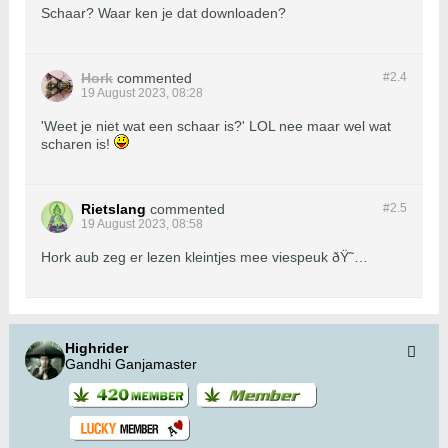
Schaar? Waar ken je dat downloaden?
Hork
commented
#2.
4
19 August 2023, 08:28
'Weet je niet wat een schaar is?' LOL nee maar wel wat
scharen is!
Rietslang
commented
#2.
5
19 August 2023, 08:58
Hork aub zeg er lezen kleintjes mee viespeuk ðŸ˜…
Highrider
Gandhi Ganjamaster