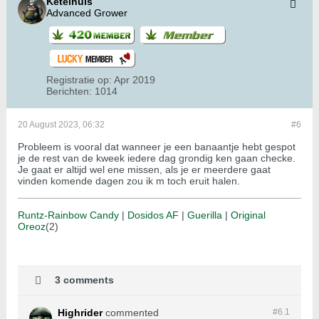
Ketelhuis
Advanced Grower
Registratie op:
Apr 2019
Berichten:
1014
20 August 2023, 06:32
#6
Probleem is vooral dat wanneer je een banaantje hebt gespot
je de rest van de kweek iedere dag grondig ken gaan checke.
Je gaat er altijd wel ene missen, als je er meerdere gaat
vinden komende dagen zou ik m toch eruit halen.
Runtz-Rainbow Candy
|
Dosidos AF
|
Guerilla
|
Original
Oreoz
(2)
3 comments
Highrider
commented
#6.
1