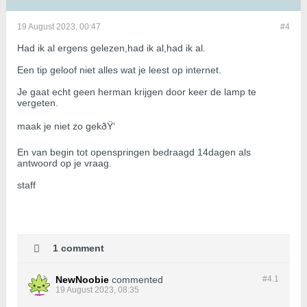
19 August 2023, 00:47
#4
Had ik al ergens gelezen,had ik al,had ik al.
Een tip geloof niet alles wat je leest op internet.
Je gaat echt geen herman krijgen door keer de lamp te
vergeten.
maak je niet zo gekðŸ‘
En van begin tot openspringen bedraagd 14dagen als
antwoord op je vraag.
staff
1 comment
NewNoobie
commented
#4.
1
19 August 2023, 08:35