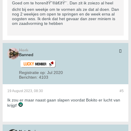
Goed om te horenðŸ˜®â€ðŸ’¨. Dan zit ik zoiezo al heel
dicht bij een weekje om te vormen als ze dat al doen. Dan
nog 2 weekjes om open te springen en de week erna al
oogsten wss. Ik denk dat het gevaar dan zeer miniem is
om zaadvorming te hebben
Hork
Banned
Registratie op:
Jul 2020
Berichten:
4103
19 August 2023, 08:30
#5
Ik zou er maar naast gaan slapen voordat Bokito er lucht van
krijgt!