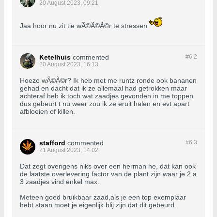
20 August 2023, 09:21
Jaa hoor nu zit tie wÃ©Ã©Ã©r te stressen
Ketelhuis
commented
#6.
2
20 August 2023, 16:13
Hoezo wÃ©Ã©r? Ik heb met me runtz ronde ook bananen
gehad en dacht dat ik ze allemaal had getrokken maar
achteraf heb ik toch wat zaadjes gevonden in me toppen
dus gebeurt t nu weer zou ik ze eruit halen en evt apart
afbloeien of killen.
stafford
commented
#6.
3
21 August 2023, 14:02
Dat zegt overigens niks over een herman he, dat kan ook
de laatste overlevering factor van de plant zijn waar je 2 a
3 zaadjes vind enkel max.
Meteen goed bruikbaar zaad,als je een top exemplaar
hebt staan moet je eigenlijk blij zijn dat dit gebeurd.