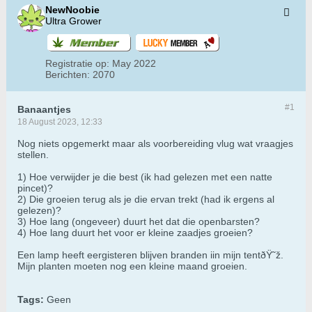
NewNoobie
Ultra Grower
Registratie op:
May 2022
Berichten:
2070
#1
Banaantjes
18 August 2023, 12:33
Nog niets opgemerkt maar als voorbereiding vlug wat vraagjes
stellen.
1) Hoe verwijder je die best (ik had gelezen met een natte
pincet)?
2) Die groeien terug als je die ervan trekt (had ik ergens al
gelezen)?
3) Hoe lang (ongeveer) duurt het dat die openbarsten?
4) Hoe lang duurt het voor er kleine zaadjes groeien?
Een lamp heeft eergisteren blijven branden iin mijn tentðŸ˜ž.
Mijn planten moeten nog een kleine maand groeien.
Tags:
Geen