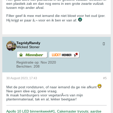
een plastiek zak en dan nog eens in een grote zwarte vuilzak
tussen mijn ander afval.
Filter geef ik mee met iemand die niet blowt voor het oud ijzer.
Hij krijgt er paar â‚¬ voor en ik ben er van af.
TegridyRandy
Wicked Stoner
Registratie op:
Nov 2020
Berichten:
208
30 August 2023, 17:43
#5
Met de post rondsturen, of naar iemand da ge nie afkunt
Nee geen idee eig, goeie vraag.
Ik maak hamburgers voor vegetariÃ«rs van mijn
plantenmateriaal, tak en al, lekker beetgaar!
Apollo 10 LED binnenkweek#1,
Cakemaster tryouts
;
aardse