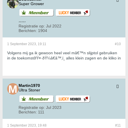
Super Grower
Registratie op:
Jul 2022
Berichten:
1904
1 September 2023, 19:11
#10
Volgens mij ga ik gewoon heel veel mâ€™n slijptol gebruiken
in de toekomstðŸ¤·ðŸ¼â€â™‚ï¸ alles klein zagen en de kliko in
Martin1970
Ultra Stoner
Registratie op:
Jul 2023
Berichten:
111
1 September 2023, 19:48
#11