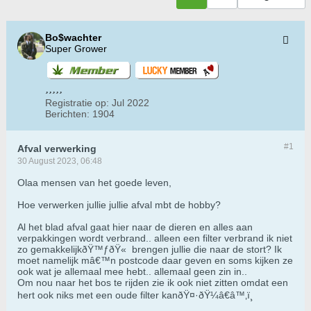
Bo$wachter
Super Grower
Registratie op:
Jul 2022
Berichten:
1904
#1
Afval verwerking
30 August 2023, 06:48
Olaa mensen van het goede leven,
Hoe verwerken jullie jullie afval mbt de hobby?
Al het blad afval gaat hier naar de dieren en alles aan
verpakkingen wordt verbrand.. alleen een filter verbrand ik niet
zo gemakkelijkðŸ™ƒðŸ« brengen jullie die naar de stort? Ik
moet namelijk mâ€™n postcode daar geven en soms kijken ze
ook wat je allemaal mee hebt.. allemaal geen zin in..
Om nou naar het bos te rijden zie ik ook niet zitten omdat een
hert ook niks met een oude filter kanðŸ¤·ðŸ¼â€â™‚ï¸