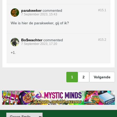
parakweker
commented
#15.
1
7 September 2023, 15:43
Wie is hier de parakweker, gij of ik?
Bo$wachter
commented
#15.
2
7 September 2023, 17:20
+1.
1
2
Volgende