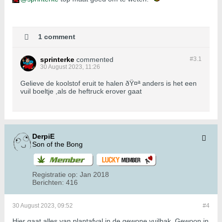
1 comment
sprinterke
commented
#3.
1
30 August 2023, 11:26
Gelieve de koolstof eruit te halen ðŸ¤ª anders is het een
vuil boeltje ,als de heftruck erover gaat
DerpiE
Son of the Bong
Registratie op:
Jan 2018
Berichten:
416
30 August 2023, 09:52
#4
Hier gaat alles van plantafval in de gewone vuilbak. Gewoon in