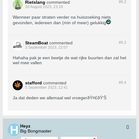
Rietslang
commented
#6.
2
30 August 2023, 23:18
Wanneer paar straten verder na huiszoeking niets
gevonden, iedereen dan (min of meer) gelukkig
SteamBoat
commented
#6.
3
3 September 2023, 22:07
Hahaha pak je een beetje de wat rijke buurten dan zal het
wel mee vallen
stafford
commented
#6.
4
5 September 2023, 12:41
Ja dat deden we allemaal wel vroegerðŸ¤£ðŸ‘Š
Heyz
Big Bongmaster