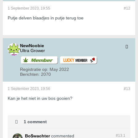
1 September 2023, 19:55
#12
Putje delven blaadjes in putje terug toe
NewNoobie
Ultra Grower
Registratie op:
May 2022
Berichten:
2070
1 September 2023, 19:56
#13
Kan je het niet in uw bos gooien?
1 comment
Bo$wachter
commented
#13.
1