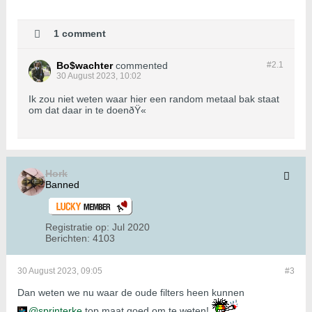
1 comment
Bo$wachter
commented
#2.
1
30 August 2023, 10:02
Ik zou niet weten waar hier een random metaal bak staat
om dat daar in te doenðŸ«
Hork
Banned
Registratie op:
Jul 2020
Berichten:
4103
30 August 2023, 09:05
#3
Dan weten we nu waar de oude filters heen kunnen
sprinterke
top maat goed om te weten!