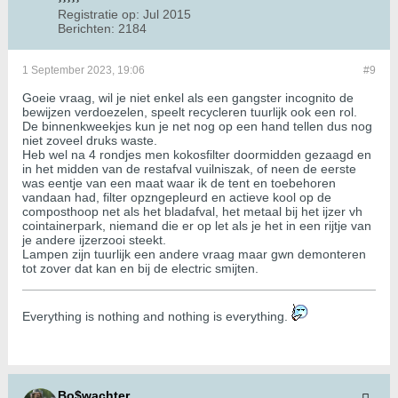
Registratie op:
Jul 2015
Berichten:
2184
1 September 2023, 19:06
#9
Goeie vraag, wil je niet enkel als een gangster incognito de
bewijzen verdoezelen, speelt recycleren tuurlijk ook een rol.
De binnenkweekjes kun je net nog op een hand tellen dus nog
niet zoveel druks waste.
Heb wel na 4 rondjes men kokosfilter doormidden gezaagd en
in het midden van de restafval vuilniszak, of neen de eerste
was eentje van een maat waar ik de tent en toebehoren
vandaan had, filter opzngepleurd en actieve kool op de
composthoop net als het bladafval, het metaal bij het ijzer vh
cointainerpark, niemand die er op let als je het in een rijtje van
je andere ijzerzooi steekt.
Lampen zijn tuurlijk een andere vraag maar gwn demonteren
tot zover dat kan en bij de electric smijten.
​​​​​​Everything is nothing and nothing is everything.
Bo$wachter