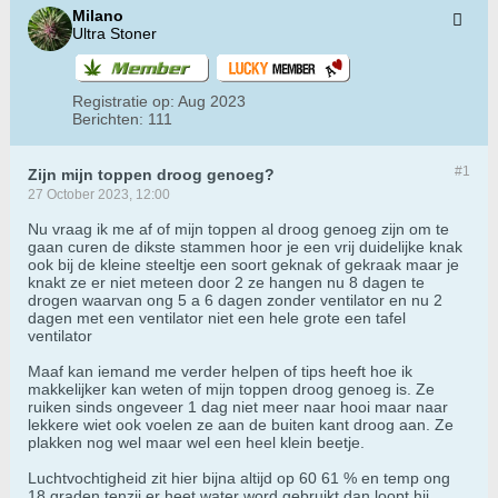
Milano
Ultra Stoner
Registratie op:
Aug 2023
Berichten:
111
#1
Zijn mijn toppen droog genoeg?
27 October 2023, 12:00
Nu vraag ik me af of mijn toppen al droog genoeg zijn om te
gaan curen de dikste stammen hoor je een vrij duidelijke knak
ook bij de kleine steeltje een soort geknak of gekraak maar je
knakt ze er niet meteen door 2 ze hangen nu 8 dagen te
drogen waarvan ong 5 a 6 dagen zonder ventilator en nu 2
dagen met een ventilator niet een hele grote een tafel
ventilator
Maaf kan iemand me verder helpen of tips heeft hoe ik
makkelijker kan weten of mijn toppen droog genoeg is. Ze
ruiken sinds ongeveer 1 dag niet meer naar hooi maar naar
lekkere wiet ook voelen ze aan de buiten kant droog aan. Ze
plakken nog wel maar wel een heel klein beetje.
Luchtvochtigheid zit hier bijna altijd op 60 61 % en temp ong
18 graden tenzij er heet water word gebruikt dan loopt hij