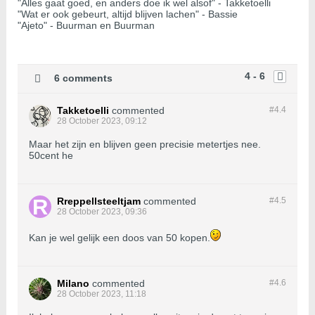
"Alles gaat goed, en anders doe ik wel alsof" - Takketoelli
"Wat er ook gebeurt, altijd blijven lachen" - Bassie
"Ajeto" - Buurman en Buurman
4 - 6
6 comments
Takketoelli
commented
#4.
4
28 October 2023, 09:12
Maar het zijn en blijven geen precisie metertjes nee.
50cent he
Rreppellsteeltjam
commented
#4.
5
28 October 2023, 09:36
Kan je wel gelijk een doos van 50 kopen.
Milano
commented
#4.
6
28 October 2023, 11:18