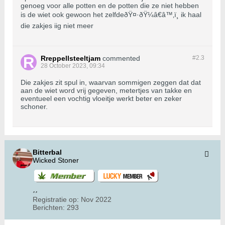
genoeg voor alle potten en de potten die ze niet hebben
is de wiet ook gewoon het zelfdeðŸ¤·ðŸ¼â€â™‚ï¸ ik haal
die zakjes iig niet meer
Rreppellsteeltjam
commented
#2.
3
28 October 2023, 09:34
Die zakjes zit spul in, waarvan sommigen zeggen dat dat
aan de wiet word vrij gegeven, metertjes van takke en
eventueel een vochtig vloeitje werkt beter en zeker
schoner.
Bitterbal
Wicked Stoner
Registratie op:
Nov 2022
Berichten:
293