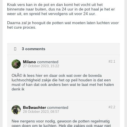
Knak vers kan in de pot en dan komt het vocht uit het
binnenste naar buiten, dus na 24 uur in de pot haal je het er
weer uit, en spreid het vervolgens uit voor 24 uur.
Daarna zal je hooguit de potten wat moeten laten luchten voor
het cure proces.
3 comments
Milano
commented
#2.
1
27 October 2023, 15:22
OkÃ© ik lees hier en daar ook wat over de boveda
luchtvochtigheid zakje die het op peil houden is dat een
must of kan dat ook anders ben wat te laat met het halen
denk ik
Bo$wachter
commented
#2.
2
28 October 2023, 08:57
Nee nergens voor nodig, gewoon de potten regelmatig
open doen om te luchten. Heb die zakjes ook maar niet