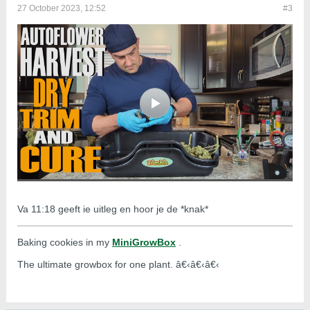
27 October 2023, 12:52
#3
Va 11:18 geeft ie uitleg en hoor je de *knak*
Baking cookies in my
MiniGrowBox
.
The ultimate growbox for one plant. â€‹â€‹â€‹