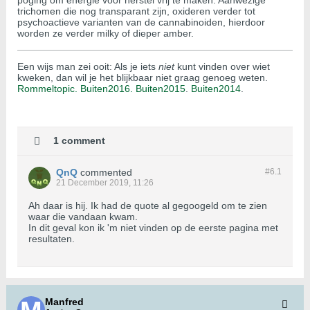
poging om energie voor herstel vrij te maken. Aanwezige
trichomen die nog transparant zijn, oxideren verder tot
psychoactieve varianten van de cannabinoiden, hierdoor
worden ze verder milky of dieper amber.
Een wijs man zei ooit: Als je iets
niet
kunt vinden over wiet
kweken, dan wil je het blijkbaar niet graag genoeg weten.
Rommeltopic.
Buiten2016.
Buiten2015
.
Buiten2014
.
1 comment
QnQ
commented
#6.
1
21 December 2019, 11:26
Ah daar is hij. Ik had de quote al gegoogeld om te zien
waar die vandaan kwam.
In dit geval kon ik 'm niet vinden op de eerste pagina met
resultaten.
Manfred