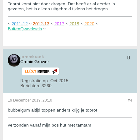
Toprot komt niet door drogen. Dat heeft er al eerder in
gezeten, het is alleen uitgebreid tijdens het drogen.
~
2011-12
~
2012-13
~
2017
~
2019
~
2020
~
BuitenQweeksels
~
joremkrank
Cronic Grower
Registratie op:
Oct 2015
Berichten:
3260
19 December 2019, 20:10
#4
bubbelgum altijd toppen anders krijg je toprot
verzonden vanaf mijn bos hut met tamtam