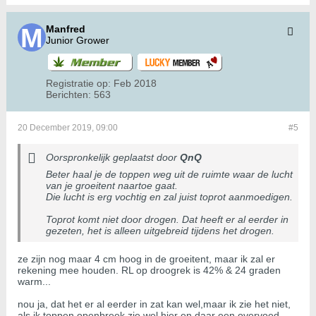
Manfred
Junior Grower
Registratie op:
Feb 2018
Berichten:
563
20 December 2019, 09:00
#5
Oorspronkelijk geplaatst door
QnQ
Beter haal je de toppen weg uit de ruimte waar de lucht
van je groeitent naartoe gaat.
Die lucht is erg vochtig en zal juist toprot aanmoedigen.
Toprot komt niet door drogen. Dat heeft er al eerder in
gezeten, het is alleen uitgebreid tijdens het drogen.
ze zijn nog maar 4 cm hoog in de groeitent, maar ik zal er
rekening mee houden. RL op droogrek is 42% & 24 graden
warm...
nou ja, dat het er al eerder in zat kan wel,maar ik zie het niet,
als ik toppen openbreek zie wel hier en daar een overvoed