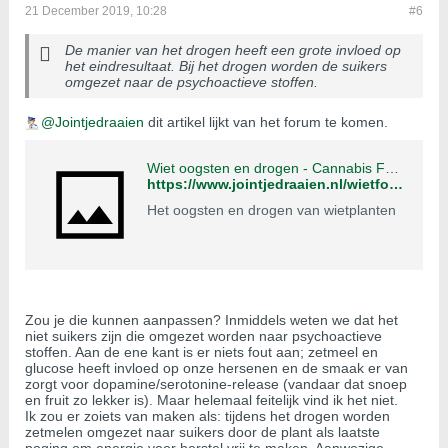
21 December 2019, 10:28
#6
De manier van het drogen heeft een grote invloed op
het eindresultaat. Bij het drogen worden de suikers
omgezet naar de psychoactieve stoffen.
Jointjedraaien
dit artikel lijkt van het forum te komen.
Wiet oogsten en drogen - Cannabis Forum
https://www.jointjedraaien.nl/wietforum/articles/wiet-kweken/1267249-wiet-oogsten-drogen
Het oogsten en drogen van wietplanten
Zou je die kunnen aanpassen? Inmiddels weten we dat het
niet suikers zijn die omgezet worden naar psychoactieve
stoffen. Aan de ene kant is er niets fout aan; zetmeel en
glucose heeft invloed op onze hersenen en de smaak er van
zorgt voor dopamine/serotonine-release (vandaar dat snoep
en fruit zo lekker is). Maar helemaal feitelijk vind ik het niet.
Ik zou er zoiets van maken als: tijdens het drogen worden
zetmelen omgezet naar suikers door de plant als laatste