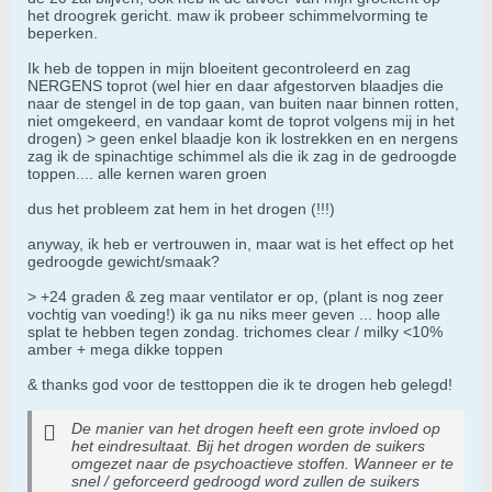
het droogrek gericht. maw ik probeer schimmelvorming te
beperken.
Ik heb de toppen in mijn bloeitent gecontroleerd en zag
NERGENS toprot (wel hier en daar afgestorven blaadjes die
naar de stengel in de top gaan, van buiten naar binnen rotten,
niet omgekeerd, en vandaar komt de toprot volgens mij in het
drogen) > geen enkel blaadje kon ik lostrekken en en nergens
zag ik de spinachtige schimmel als die ik zag in de gedroogde
toppen.... alle kernen waren groen
dus het probleem zat hem in het drogen (!!!)
anyway, ik heb er vertrouwen in, maar wat is het effect op het
gedroogde gewicht/smaak?
> +24 graden & zeg maar ventilator er op, (plant is nog zeer
vochtig van voeding!) ik ga nu niks meer geven ... hoop alle
splat te hebben tegen zondag. trichomes clear / milky <10%
amber + mega dikke toppen
& thanks god voor de testtoppen die ik te drogen heb gelegd!
De manier van het drogen heeft een grote invloed op
het eindresultaat. Bij het drogen worden de suikers
omgezet naar de psychoactieve stoffen. Wanneer er te
snel / geforceerd gedroogd word zullen de suikers