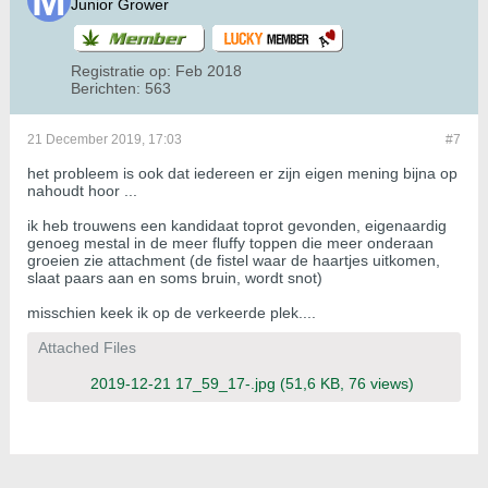
Junior Grower
Registratie op:
Feb 2018
Berichten:
563
21 December 2019, 17:03
#7
het probleem is ook dat iedereen er zijn eigen mening bijna op
nahoudt hoor ...
ik heb trouwens een kandidaat toprot gevonden, eigenaardig
genoeg mestal in de meer fluffy toppen die meer onderaan
groeien zie attachment (de fistel waar de haartjes uitkomen,
slaat paars aan en soms bruin, wordt snot)
misschien keek ik op de verkeerde plek....
Attached Files
2019-12-21 17_59_17-.jpg
(51,6 KB, 76 views)