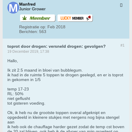
Manfred
Junior Grower
Registratie op:
Feb 2018
Berichten:
563
#1
toprot door drogen: versneld drogen: gevolgen?
19 December 2019, 17:38
Hallo,
Ik zit 2.5 maand in bloei van bubblegum.
ik had in de ruimte 5 toppen te drogen geelegd, en er is toprot
in gekomen in 1/5
temp 17-23
RL: 50%
niet geflusht
tot gisteren voeding.
Ok, ik heb nu de grootste toppen overal afgeknipt en
opgedeeld in kleinere stukjes met nergens nog bijna stengel
aan
ik heb ook de chauffage harder gezet zodat de temp cst boven
de 20 zal blijven, ook heb ik de afvoer van mijn groeitent op