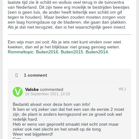
laatste tijd zie ik schild en wolluis veel terug in de tuincentra
van Nederland. Dit zijn twee erg moeilijk te bestrijden beestjes
(een is geen luis, de ander heeft letterlijk een schild om gif
tegen te houden). Maar beiden zouden moeten zorgen voor
een laag honingdauw op de bladeren, die gaan dan plakken.
Als je dat niet terugziet, dan is het waarschijnlijk geen insect.
Een wijs man zei ooit: Als je iets
niet
kunt vinden over wiet
kweken, dan wil je het blijkbaar niet graag genoeg weten.
Rommeltopic.
Buiten2016.
Buiten2015
.
Buiten2014
.
1 comment
Valcke
commented
#8.
1
16 September 2021, 10:26
Bedankt alvast voor deze bom van info!
Ik ben er vrij zeker van dat het een van de eerste 2 moet
zijn, de plant is anders kerngezond en ze groeit ook wel
redelijk hard.
Heb er eens van geproefd smaakt niet echt zoet maar
zeker ook niet slecht en het smelt op de tong.
Weer wat bijgeleerd!