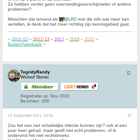
Ze hebben verder geen overvoedingsverschijnselen of andere
problemen?
Misschien dat iemand als
LR2
met die info wat meer kan
vertellen, ik denk dat het meer richting zijn kennisgebied gaat.
~
2011-12
~
2012-13
~
2017
~
2019
~
2020
~
BuitenQweeksels
~
TegridyRandy
Wicked Stoner
Registratie op:
Nov 2020
Berichten:
208
15 September 2021, 13:58
#7
Zou het een niet schadelijke infectie kunnen zijn? ook al een
paar keer gehad, maar geeft niet echt problemen, of ik
ondervind het niet rechtstreeks.