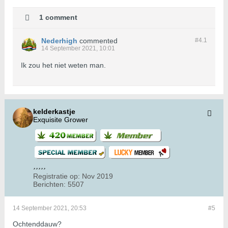
1 comment
Nederhigh
commented
#4.
1
14 September 2021, 10:01
Ik zou het niet weten man.
kelderkastje
Exquisite Grower
Registratie op:
Nov 2019
Berichten:
5507
14 September 2021, 20:53
#5
Ochtenddauw?