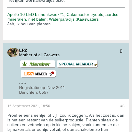
Het lijken wel harswratjes ofzo.
Apollo 10 LED binnenkweek#1,
Cakemaster tryouts
;
aardse
mineralen, niet balen;
Waterparadijs ;
Kaaswaters
Jah, ik hou van planten.
LR2
Mother of all Growers
Registratie op:
Nov 2011
Berichten:
8557
15 September 2021, 18:56
#8
Proef er eens eentje, of vijf, zou ik zeggen.. Als het zoet is, dan
is het een restant van de suikerproductie. Planten slaan die
suikers en zetmelen op in kleine zakjes, vaak kunnen ze die
bijmaken als er eentje vol zit, of dan schakelen ze hun