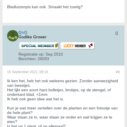
Bladluizenpis kan ook. Smaakt het zoetig?
QnQ
Godlike Grower
Registratie op:
Sep 2010
Berichten:
26093
15 September 2021, 09:16
#6
Ik ken het, heb het ook weleens gezien. Zonder aanwezigheid
van beestjes.
Het lijkt een soort hars bolletjes, brokjes, op de stengel, of
onderkant blad. <1mm
Ik heb ook geen idee wat het is.
Kun je wat meer vertellen over de planten en een fotootje van
de hele plant?
Waar staan ze in, waar staan ze onder en wat krijgen ze te
eten?
Is het op 1 plant, of op allemaal?