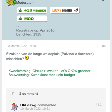
Moderator
Registratie op:
Apr 2010
Berichten:
1915
10 March 2022, 19:38
#4
Eizakken van de lange woldopluis (Pulvinaria floccifera)
misschien?
-
Kweekverslag: Circulair kweken, let's GrOw greener
-
Bouwverslag: Kweekkast met klein budget
1 comment
Old dawg
commented
#4.
1
10 March 2022, 19:51