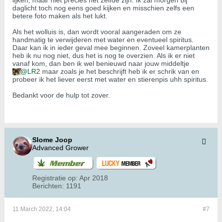
lijken, maar niet precies het zelfde zijn. Ik zal morgen bij
daglicht toch nog eens goed kijken en misschien zelfs een
betere foto maken als het lukt.
Als het wolluis is, dan wordt vooral aangeraden om ze
handmatig te verwijderen met water en eventueel spiritus.
Daar kan ik in ieder geval mee beginnen. Zoveel kamerplanten
heb ik nu nog niet, dus het is nog te overzien. Als ik er niet
vanaf kom, dan ben ik wel benieuwd naar jouw middeltje
LR2
maar zoals je het beschrijft heb ik er schrik van en
probeer ik het liever eerst met water en stierenpis uhh spiritus.
Bedankt voor de hulp tot zover.
Slome Joop
Advanced Grower
Registratie op:
Apr 2018
Berichten:
1191
11 March 2022, 14:04
#7