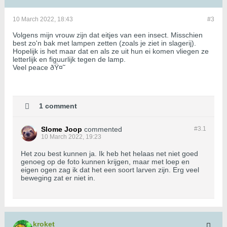
10 March 2022, 18:43
#3
Volgens mijn vrouw zijn dat eitjes van een insect. Misschien
best zo'n bak met lampen zetten (zoals je ziet in slagerij).
Hopelijk is het maar dat en als ze uit hun ei komen vliegen ze
letterlijk en figuurlijk tegen de lamp.
Veel peace ðŸ¤˜
1 comment
Slome Joop
commented
#3.
1
10 March 2022, 19:23
Het zou best kunnen ja. Ik heb het helaas net niet goed
genoeg op de foto kunnen krijgen, maar met loep en
eigen ogen zag ik dat het een soort larven zijn. Erg veel
beweging zat er niet in.
kroket