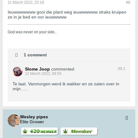
11 March 2022, 20:18
#8
Ieuwwwwwww gooi die plant weg ieuwwwwww straks kruipen
ze in je bed en oor ieuwwwww
God was never on your side.
.
1 comment
Slome Joop
commented
#8.
1
12 March 2022, 08:55
Te laat. Vanmorgen werd ik wakker en ze zaten over in
mijn......
Wesley pipes
Elite Grower