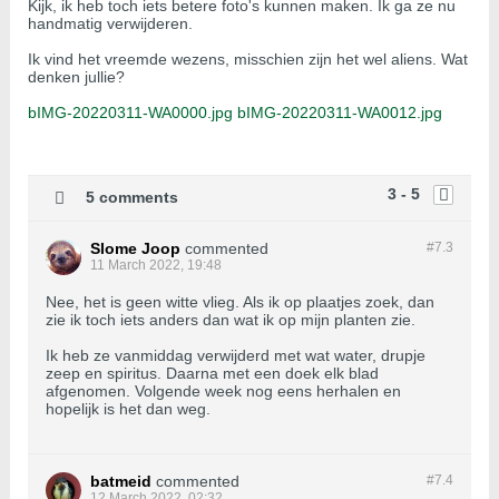
Kijk, ik heb toch iets betere foto's kunnen maken. Ik ga ze nu
handmatig verwijderen.
Ik vind het vreemde wezens, misschien zijn het wel aliens. Wat
denken jullie?
bIMG-20220311-WA0000.jpg
bIMG-20220311-WA0012.jpg
3 - 5
5 comments
Slome Joop
commented
#7.
3
11 March 2022, 19:48
Nee, het is geen witte vlieg. Als ik op plaatjes zoek, dan
zie ik toch iets anders dan wat ik op mijn planten zie.
Ik heb ze vanmiddag verwijderd met wat water, drupje
zeep en spiritus. Daarna met een doek elk blad
afgenomen. Volgende week nog eens herhalen en
hopelijk is het dan weg.
batmeid
commented
#7.
4
12 March 2022, 02:32