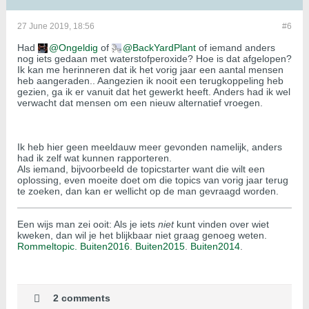
27 June 2019, 18:56
#6
Had
Ongeldig
of
BackYardPlant
of iemand anders
nog iets gedaan met waterstofperoxide? Hoe is dat afgelopen?
Ik kan me herinneren dat ik het vorig jaar een aantal mensen
heb aangeraden.. Aangezien ik nooit een terugkoppeling heb
gezien, ga ik er vanuit dat het gewerkt heeft. Anders had ik wel
verwacht dat mensen om een nieuw alternatief vroegen.
Ik heb hier geen meeldauw meer gevonden namelijk, anders
had ik zelf wat kunnen rapporteren.
Als iemand, bijvoorbeeld de topicstarter want die wilt een
oplossing, even moeite doet om die topics van vorig jaar terug
te zoeken, dan kan er wellicht op de man gevraagd worden.
Een wijs man zei ooit: Als je iets
niet
kunt vinden over wiet
kweken, dan wil je het blijkbaar niet graag genoeg weten.
Rommeltopic.
Buiten2016.
Buiten2015
.
Buiten2014
.
2 comments