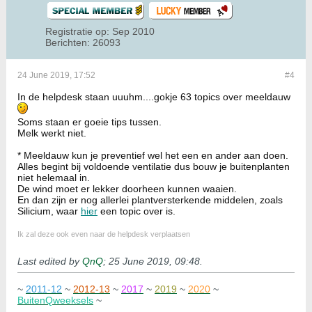
Registratie op:
Sep 2010
Berichten:
26093
24 June 2019, 17:52
#4
In de helpdesk staan uuuhm....gokje 63 topics over meeldauw
Soms staan er goeie tips tussen.
Melk werkt niet.
* Meeldauw kun je preventief wel het een en ander aan doen.
Alles begint bij voldoende ventilatie dus bouw je buitenplanten
niet helemaal in.
De wind moet er lekker doorheen kunnen waaien.
En dan zijn er nog allerlei plantversterkende middelen,
zoals
Silicium, waar
hier
een topic over is.
Ik zal deze ook even naar de helpdesk verplaatsen
Last edited by
QnQ
;
25 June 2019, 09:48
.
~
2011-12
~
2012-13
~
2017
~
2019
~
2020
~
BuitenQweeksels
~