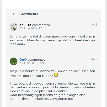
2 comments
odk015
commented
#4.
1
25 June 2019, 17:01
Iemand zei me dat dit geen meeldauw conchineal ofzo is,
een insect. Maar bij mijn weten lijkt dit toch heel sterk op
meeldauw.
QnQ
commented
#4.
2
25 June 2019, 20:16
Als je in Amerika of Mexico zou wonen en cactussen zou
kweken, dan zou dat kunnen
In Europa is dit gewoon een schimmel die aanwezig is in
de plant en tevoorschijn komt bij ideale omstandigheden.
Hoe komt die in de plant zul je denken...
Door beschadigingen tijdens de groei : ongedierte,
toppen, fimmen, bladeren verwijderen etc..