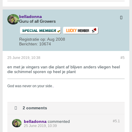
belladonna
Guru of all Growers
Registratie op:
Aug 2008
Berichten:
10674
25 June 2019, 10:38
#5
en met je vingers van die plant af blijven anders vliegen heel
die schimmel sporen op heel je plant
God was never on your side.
.
2 comments
belladonna
commented
#5.
1
25 June 2019, 10:39