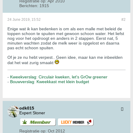
Registratie op:
Apr 2010
Berichten:
1915
24 June 2019, 15:52
#2
Enige wat ik kan bedenken is om als een malle met beleid de
toppen schoon te spuiten met gewoon schoon water. Het liefst
nog voor het opdroogt en anders in 2 stappen. Eerst nat, 5
minuten wachten zodat de melk weer is opgelost en daarna
pas echt schoon spuiten.
Of je ze nu hebt verpest.. Geen idee, maar kan me inbeelden
dat het wat zurig smaakt
-
Kweekverslag: Circulair kweken, let's GrOw greener
-
Bouwverslag: Kweekkast met klein budget
odk015
Expert Stoner
Registratie op:
Oct 2012