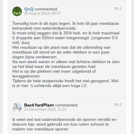
QnQ
commented
#6.
1
30 August 2019, 09:07
Toevallig kom ik dit topic tegen; Ik heb dit jaar meeldauw
behandeld met waterstofperoxide.
Ik moet erbij zeggen dat ik 35% heb, en ik heb maximaal
5 druppels aan 500ml water toegevoegd. (ongeveer 0.5
ml/L dus)
Het resultaat op die plant was dat de uitbreiding van
meeldauw stil stond en de witte vlekken in een paar
dagen bijna verdwenen.
Na een week waren er alleen wat lichtere vlekken te zien
op het blad waar de meeldauw gezeten had.
Het is op die plekken niet meer uitgebreid of
teruggekomen.
Tijdens de hele testperiode heeft het niet geregend. Wel
is er hier 's ochtends altijd een hoge LV.
BackYardPlant
commented
#6.
2
24 December 2019, 11:25
ik weet wel wat waterstofperoxide de sporen verstikt en
daarom bijv. word gebruikt om kas ruiten schoon te
maken van meeldauw sporen