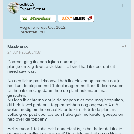
odk015
Expert Stoner
Registratie op:
Oct 2012
Berichten:
80
#1
Meeldauw
24 June 2019, 14:37
Daarnet ging ik gaan kijken naar mijn
plantje en zag ik witte vlekken.. al snel had ik door dat dit
meedauw was.
Na een lichte paniekaanval heb ik gelezen op internet dat je
het kunt bestrijden met 1 deel magere melk en 9 delen water.
Dit heb ik direct gedaan, heb de plant helemaam nat
gespoten.
Nu lees ik achterna dat je de toppen niet mee mag bespuiten,
dit heb ik wel gedaan.. toppen hebben nog ongeveer 4 a 5
weken nodig om helemaal klaar te zijn. Heb ik de plant nu
volledig verpest door als een halve gek melkwater geespoten
heb over de toppen?
Het is maar 1 tak die echt aangetast is, is het beter dat ik die
er gewoon volledig van snoei? De schilmmel zit op de kleine