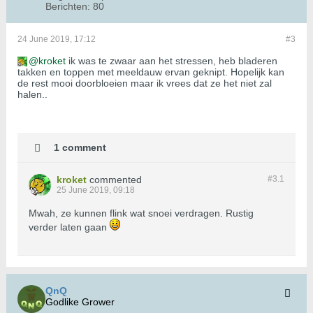
Berichten:
80
24 June 2019, 17:12
#3
kroket
ik was te zwaar aan het stressen, heb bladeren
takken en toppen met meeldauw ervan geknipt. Hopelijk kan
de rest mooi doorbloeien maar ik vrees dat ze het niet zal
halen..
1 comment
kroket
commented
#3.
1
25 June 2019, 09:18
Mwah, ze kunnen flink wat snoei verdragen. Rustig
verder laten gaan
QnQ
Godlike Grower