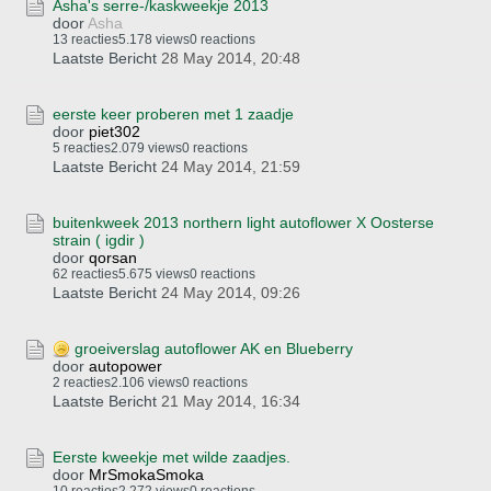
Asha's serre-/kaskweekje 2013
door
Asha
13 reacties
5.178 views
0 reactions
Laatste Bericht
28 May 2014, 20:48
eerste keer proberen met 1 zaadje
door
piet302
5 reacties
2.079 views
0 reactions
Laatste Bericht
24 May 2014, 21:59
buitenkweek 2013 northern light autoflower X Oosterse
strain ( igdir )
door
qorsan
62 reacties
5.675 views
0 reactions
Laatste Bericht
24 May 2014, 09:26
groeiverslag autoflower AK en Blueberry
door
autopower
2 reacties
2.106 views
0 reactions
Laatste Bericht
21 May 2014, 16:34
Eerste kweekje met wilde zaadjes.
door
MrSmokaSmoka