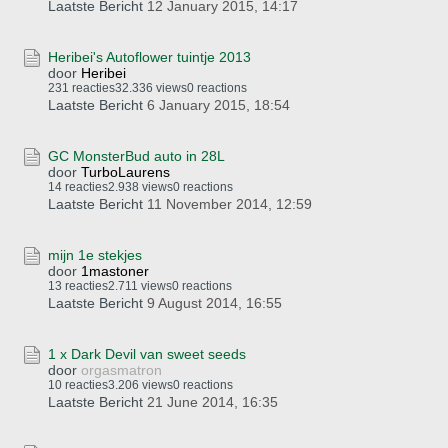
Laatste Bericht
12 January 2015, 14:17
Heribei's Autoflower tuintje 2013
door
Heribei
231 reacties
32.336 views
0 reactions
Laatste Bericht
6 January 2015, 18:54
GC MonsterBud auto in 28L
door
TurboLaurens
14 reacties
2.938 views
0 reactions
Laatste Bericht
11 November 2014, 12:59
mijn 1e stekjes
door
1mastoner
13 reacties
2.711 views
0 reactions
Laatste Bericht
9 August 2014, 16:55
1 x Dark Devil van sweet seeds
door
orgasmatron
10 reacties
3.206 views
0 reactions
Laatste Bericht
21 June 2014, 16:35