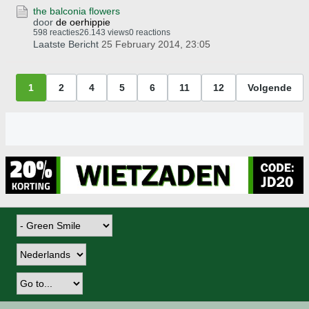
the balconia flowers
door
de oerhippie
598 reacties
26.143 views
0 reactions
Laatste Bericht
25 February 2014, 23:05
1
2
4
5
6
11
12
Volgende