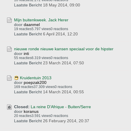
10 reacties
2.272 views
0 reactions
Laatste Bericht
18 May 2014, 09:00
Mijn buitenkweek. Jack Herer
door
daanmel
19 reacties
5.797 views
0 reactions
Laatste Bericht
6 April 2014, 12:20
nieuwe ronde nieuwe kansen speciaal voor de hipster
door
inti
55 reacties
6.319 views
0 reactions
Laatste Bericht
23 March 2014, 07:50
Kruidentuin 2013
door
poepzak200
169 reacties
37.309 views
0 reactions
Laatste Bericht
14 March 2014, 00:55
Closed:
La reine D'Afrique - Buiten/Serre
door
koranus
20 reacties
3.591 views
0 reactions
Laatste Bericht
26 February 2014, 20:37