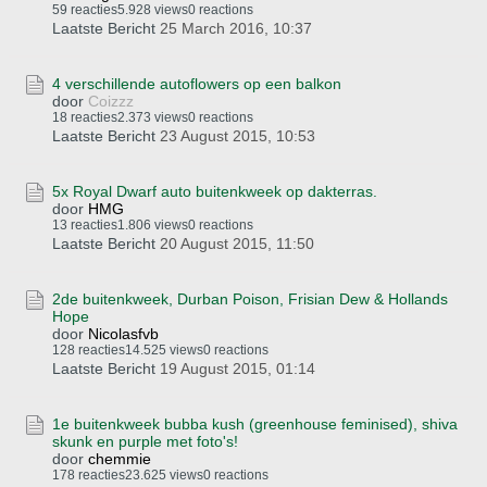
59 reacties
5.928 views
0 reactions
Laatste Bericht
25 March 2016, 10:37
4 verschillende autoflowers op een balkon
door
Coizzz
18 reacties
2.373 views
0 reactions
Laatste Bericht
23 August 2015, 10:53
5x Royal Dwarf auto buitenkweek op dakterras.
door
HMG
13 reacties
1.806 views
0 reactions
Laatste Bericht
20 August 2015, 11:50
2de buitenkweek, Durban Poison, Frisian Dew & Hollands
Hope
door
Nicolasfvb
128 reacties
14.525 views
0 reactions
Laatste Bericht
19 August 2015, 01:14
1e buitenkweek bubba kush (greenhouse feminised), shiva
skunk en purple met foto's!
door
chemmie
178 reacties
23.625 views
0 reactions